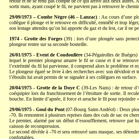
retour et ne se rend pas compte de ce qui arrive aux deux autres. Ap
sortir mais, ayant coupé le fil, ne parvient pas à retrouver le chem
29/09/1973 – Combe Nègre (46 – Lanzac)
: Au cours d’une plo
collègue il plonge et le retrouve en difficulté, emmêlé et trop lég
son lestage attendra qu’on lui apporte du gaz et du lest, car il ne p
1974 - Grotte des Forges
(39) : lors d’une plongée sans protect
plongeur rentre sur sa seconde bouteille.
26/01/1975 - Event de Coudoulière
(34-Pégairolles de Buèges) :
lequel le premier plongeur amarre le fil se casse et il se retro
l’extrémité du fil lui parvienne, il comprend alors le problème et r
Le plongeur égaré se livre à des recherches avec son dévidoir et 
l’éboulis lui avait permis de se signaler à ses collègues en surface.
20/04/1975 - Grotte de la Doye C
(39-Les Nans) : de retour d’u
coéquipier lors du franchissement de l’étroiture de sortie. Il rec
bouche. En limite d’apnée, il force et arrache le fil pour rejoindre «
29/06/1975 - Goul du Pont
(07-Bourg Saint-Andéol) : Deux plonge
-70. Ils remontent à plusieurs reprises dans des culs de sac en cherc
Le premier, alarmé par un début d’essoufflement, retrouve par hasar
caisson de recompression.
Le second décède à -70 et sera retrouvé sans masque, ses détendeur
confortables.