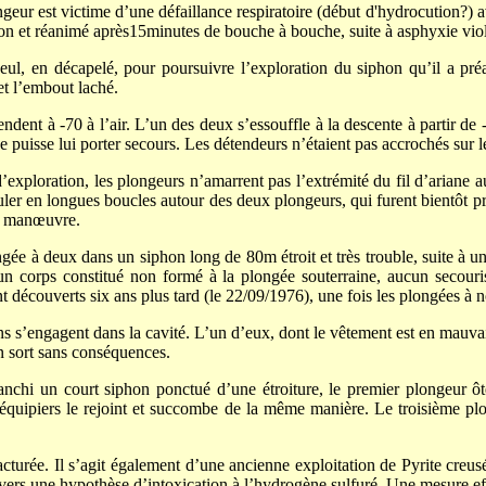
geur est victime d’une défaillance respiratoire (début d'hydrocution?) 
phon et réanimé après15minutes de bouche à bouche, suite à asphyxie viol
ul, en décapelé, pour poursuivre l’exploration du siphon qu’il a pré
et l’embout laché.
ent à -70 à l’air. L’un des deux s’essouffle à la descente à partir de -5
 puisse lui porter secours. Les détendeurs n’étaient pas accrochés sur le
xploration, les plongeurs n’amarrent pas l’extrémité du fil d’ariane au p
nrouler en longues boucles autour des deux plongeurs, qui furent bientôt 
se manœuvre.
gée à deux dans un siphon long de 80m étroit et très trouble, suite à u
un corps constitué non formé à la plongée souterraine, aucun secourist
nt découverts six ans plus tard (le 22/09/1976), une fois les plongées à 
s s’engagent dans la cavité. L’un d’eux, dont le vêtement est en mauvai
’en sort sans conséquences.
anchi un court siphon ponctué d’une étroiture, le premier plongeur ô
équipiers le rejoint et succombe de la même manière. Le troisième plon
racturée. Il s’agit également d’une ancienne exploitation de Pyrite creu
nta vers une hypothèse d’intoxication à l’hydrogène sulfuré. Une mesure e