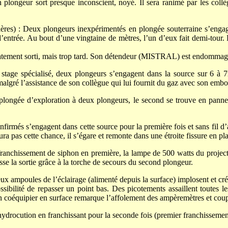
 plongeur sort presque inconscient, noyé. Il sera ranimé par les collè
res) : Deux plongeurs inexpérimentés en plongée souterraine s’engag
’entrée. Au bout d’une vingtaine de mètres, l’un d’eux fait demi-tour. L
diatement sorti, mais trop tard. Son détendeur (MISTRAL) est endommagé (
 stage spécialisé, deux plongeurs s’engagent dans la source sur 6 à 
algré l’assistance de son collègue qui lui fournit du gaz avec son embo
plongée d’exploration à deux plongeurs, le second se trouve en panne
firmés s’engagent dans cette source pour la première fois et sans fil d’
ura pas cette chance, il s’égare et remonte dans une étroite fissure en p
franchissement de siphon en première, la lampe de 500 watts du projecte
sse la sortie grâce à la torche de secours du second plongeur.
ux ampoules de l’éclairage (alimenté depuis la surface) implosent et crée
bilité de repasser un point bas. Des picotements assaillent toutes l
 coéquipier en surface remarque l’affolement des ampèremètres et coupe 
ydrocution en franchissant pour la seconde fois (premier franchissemen