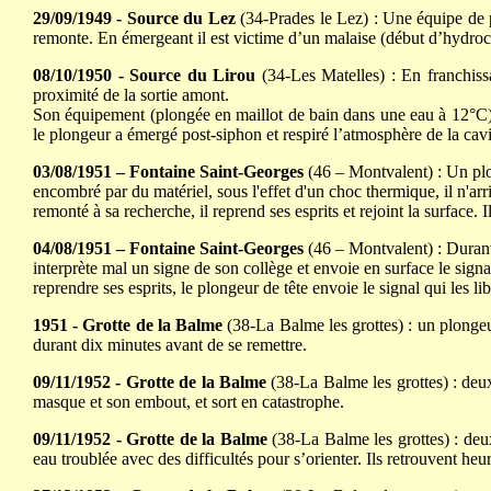
29/09/1949 - Source du Lez
(34-Prades le Lez) : Une équipe de p
remonte. En émergeant il est victime d’un malaise (début d’hydroc
08/10/1950 - Source du Lirou
(34-Les Matelles) : En franchiss
proximité de la sortie amont.
Son équipement (plongée en maillot de bain dans une eau à 12°C) p
le plongeur a émergé post-siphon et respiré l’atmosphère de la cavi
03/08/1951 – Fontaine Saint-Georges
(46 – Montvalent) : Un plo
encombré par du matériel, sous l'effet d'un choc thermique, il n'arri
remonté à sa recherche, il reprend ses esprits et rejoint la surface.
04/08/1951 – Fontaine Saint-Georges
(46 – Montvalent) : Durant
interprète mal un signe de son collège et envoie en surface le signa
reprendre ses esprits, le plongeur de tête envoie le signal qui les lib
1951 - Grotte de la Balme
(38-La Balme les grottes) : un plongeur
durant dix minutes avant de se remettre.
09/11/1952 - Grotte de la Balme
(38-La Balme les grottes) : deux
masque et son embout, et sort en catastrophe.
09/11/1952 - Grotte de la Balme
(38-La Balme les grottes) : deux
eau troublée avec des difficultés pour s’orienter. Ils retrouvent heur