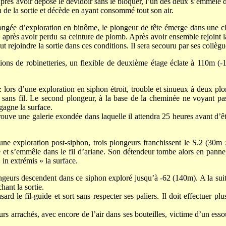
rès avoir déposé le dévidoir sans le bloquer, l’un des deux s’emmèle dan
in de la sortie et décède en ayant consommé tout son air.
ngée d’exploration en binôme, le plongeur de tête émerge dans une clo
er, après avoir perdu sa ceinture de plomb. Après avoir ensemble rejoint 
eut rejoindre la sortie dans ces conditions. Il sera secouru par ses collèg
ions de robinetteries, un flexible de deuxième étage éclate à 110m (-1
 lors d’une exploration en siphon étroit, trouble et sinueux à deux p
uve sans fil. Le second plongeur, à la base de la cheminée ne voyant p
egagne la surface.
trouve une galerie exondée dans laquelle il attendra 25 heures avant d’
ne exploration post-siphon, trois plongeurs franchissent le S.2 (30m ;
ule et s’emmêle dans le fil d’ariane. Son détendeur tombe alors en panne
 in extrémis » la surface.
urs descendent dans ce siphon exploré jusqu’à -62 (140m). A la suite d
hant la sortie.
d le fil-guide et sort sans respecter ses paliers. Il doit effectuer plus
s arrachés, avec encore de l’air dans ses bouteilles, victime d’un ess