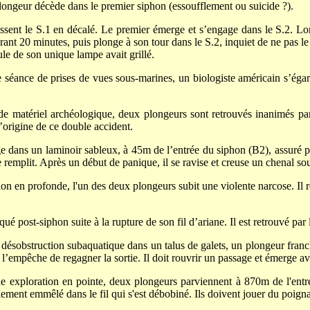
longeur décède dans le premier siphon (essoufflement ou suicide ?).
ssent le S.1 en décalé. Le premier émerge et s’engage dans le S.2. Lors
rant 20 minutes, puis plonge à son tour dans le S.2, inquiet de ne pas le 
ule de son unique lampe avait grillé.
 séance de prises de vues sous-marines, un biologiste américain s’égar
e matériel archéologique, deux plongeurs sont retrouvés inanimés par 
’origine de ce double accident.
 dans un laminoir sableux, à 45m de l’entrée du siphon (B2), assuré par
 remplit. Après un début de panique, il se ravise et creuse un chenal sous
ion en profonde, l'un des deux plongeurs subit une violente narcose. Il 
é post-siphon suite à la rupture de son fil d’ariane. Il est retrouvé par 
ésobstruction subaquatique dans un talus de galets, un plongeur franchi
n l’empêche de regagner la sortie. Il doit rouvrir un passage et émerge av
e exploration en pointe, deux plongeurs parviennent à 870m de l'entrée 
talement emmêlé dans le fil qui s'est débobiné. Ils doivent jouer du poign