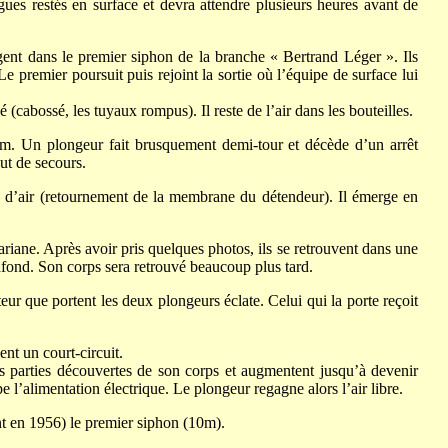
gues restés en surface et devra attendre plusieurs heures avant de
ent dans le premier siphon de la branche « Bertrand Léger ». Ils
e premier poursuit puis rejoint la sortie où l’équipe de surface lui
cabossé, les tuyaux rompus). Il reste de l’air dans les bouteilles.
7m. Un plongeur fait brusquement demi-tour et décède d’un arrêt
ut de secours.
 d’air (retournement de la membrane du détendeur). Il émerge en
ariane. Après avoir pris quelques photos, ils se retrouvent dans une
lafond. Son corps sera retrouvé beaucoup plus tard.
ur que portent les deux plongeurs éclate. Celui qui la porte reçoit
nt un court-circuit.
es parties découvertes de son corps et augmentent jusqu’à devenir
l’alimentation électrique. Le plongeur regagne alors l’air libre.
t en 1956) le premier siphon (10m).