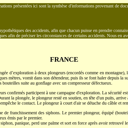
rmations présentées ici sont la synthèse d'informations provenant de docu
hypothétiques des accidents, afin que chacun puisse en prendre connaissa
ues afin de préciser les circonstances de certains accidents. Nous en a
FRANCE
ngée d’exploration à deux plongeurs (encordés comme en montagne), le p
 mètres, vomit dans son détendeur, puis ils se font haler depuis la surfa
s bouteilles suite au gonflage avec un compresseur défectueux.
rs confirmés participent à une campagne d'exploration. La sécurité est 
t la plongée, le plongeur resté en soutien, en tête d'un puits, arrive à 
 empêche le contact. Le plongeur à court d'air se détache du câble et re
 de franchissement des siphons. Le premier plongeur, équipé (bouteill
eux émis par le premier.
siphon, panique, perd une palme et sort en force après avoir retrouvé le