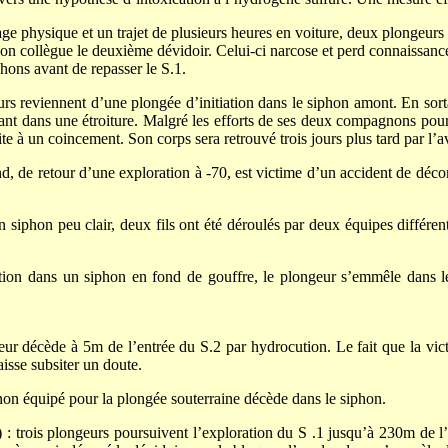
ge physique et un trajet de plusieurs heures en voiture, deux plongeurs 
n collègue le deuxième dévidoir. Celui-ci narcose et perd connaissance.
hons avant de repasser le S.1.
rs reviennent d’une plongée d’initiation dans le siphon amont. En sort
t dans une étroiture. Malgré les efforts de ses deux compagnons pour l’e
uite à un coincement. Son corps sera retrouvé trois jours plus tard par l’a
, de retour d’une exploration à -70, est victime d’un accident de déco
siphon peu clair, deux fils ont été déroulés par deux équipes différen
ation dans un siphon en fond de gouffre, le plongeur s’emmêle dans le 
r décède à 5m de l’entrée du S.2 par hydrocution. Le fait que la vic
isse subsiter un doute.
on équipé pour la plongée souterraine décède dans le siphon.
 trois plongeurs poursuivent l’exploration du S .1 jusqu’à 230m de l’e