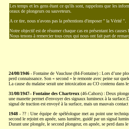
Les temps et les gens étant ce qu'ils sont, rappelons que les info
oraux de plongeurs ou sauveteurs.
A ce tire, nous n'avons pas la prétentions d'imposer " la Vérité ".
Notre objectif est de résumer chaque cas en présentant les causes 
Nous tenons à remercier tous ceux qui nous ont fait part de remarq
24/08/1946
- Fontaine de Vaucluse (84-Fontaine) : Lors d’une plo
perd connaissance. Son « second » le remonte avec peine sur quelques
La cause du malaise serait une intoxication au CO contenu dans le
31/08/1947– Fontaine des Chartreux
(46-Cahors) : Deux plongeu
une manette permet d'envoyer des signaux lumineux à la surface.Duran
signal de traction est envoyé à la surface, mais un mauvais contact
1948
- ?? : Une équipe de spéléologue met au point une technique
second le rejoint en apnée, sans lumière, guidé par un signal lumin
Durant une plongée, le second plongeur, en apnée, se perd dans le 