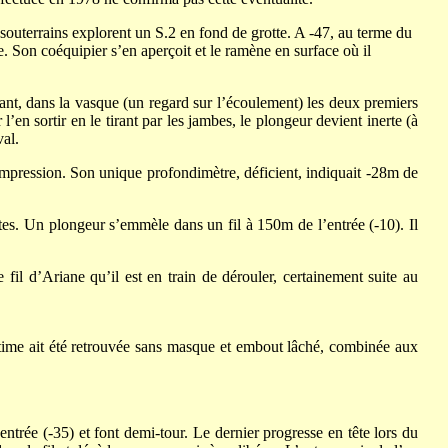
souterrains explorent un S.2 en fond de grotte. A -47, au terme du
 Son coéquipier s’en aperçoit et le ramène en surface où il
ant, dans la vasque (un regard sur l’écoulement) les deux premiers
n sortir en le tirant par les jambes, le plongeur devient inerte (à
val.
mpression. Son unique profondimètre, déficient, indiquait -28m de
tes. Un plongeur s’emmèle dans un fil à 150m de l’entrée (-10). Il
fil d’Ariane qu’il est en train de dérouler, certainement suite au
time ait été retrouvée sans masque et embout lâché, combinée aux
ntrée (-35) et font demi-tour. Le dernier progresse en tête lors du