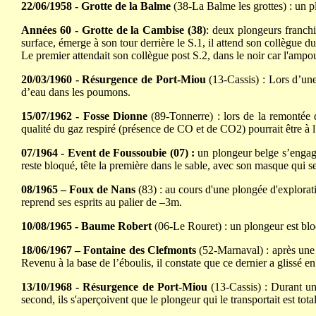
22/06/1958 - Grotte de la Balme
(38-La Balme les grottes) : un p
Années 60 - Grotte de la Cambise (38)
: deux plongeurs franchi
surface, émerge à son tour derrière le S.1, il attend son collègue du
Le premier attendait son collègue post S.2, dans le noir car l'ampo
20/03/1960 - Résurgence de Port-Miou
(13-Cassis) : Lors d’une
d’eau dans les poumons.
15/07/1962 - Fosse Dionne
(89-Tonnerre) : lors de la remontée d
qualité du gaz respiré (présence de CO et de CO2) pourrait être à l
07/1964 - Event de Foussoubie (07) :
un plongeur belge s’engage
reste bloqué, tête la première dans le sable, avec son masque qui se
08/1965 – Foux de Nans
(83) : au cours d'une plongée d'explorat
reprend ses esprits au palier de –3m.
10/08/1965 - Baume Robert
(06-Le Rouret) : un plongeur est bloqu
18/06/1967 – Fontaine des Clefmonts
(52-Marnaval) : après une d
Revenu à la base de l’éboulis, il constate que ce dernier a glissé e
13/10/1968 - Résurgence de Port-Miou
(13-Cassis) : Durant un
second, ils s'aperçoivent que le plongeur qui le transportait est to