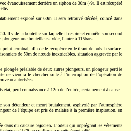
avec évanouissement derrière un siphon de 38m (-9). Il est récupéré
ette.
alablement exploré sur 60m. Il sera retrouvé décédé, coincé dans
0. Il vide la bouteille sur laquelle il respire et emmêle son second
 plongeur, une bouteille est vide, l’autre à 115bars.
oint terminal, afin de le récupérer en le tirant de puis la surface.
prisonniers de 50m de nœuds inextricables, situation aggravée par le
ne plongée préalable de deux autres plongeurs, un plongeur perd le
e ne viendra le chercher suite à l’interruption de l’opération de
nouveau autorisées.
s état, perd connaissance à 12m de l’entrée, certainement à cause
te son détendeur et meurt brutalement, asphyxié par l’atmosphère
geur de l’équipe est pris de malaise à la première inspiration, en
sée dans du calcaire bajocien. L’odeur qui imprégnait les vêtements
ffectuée en 1978 ne confirma pas cette éventualité.