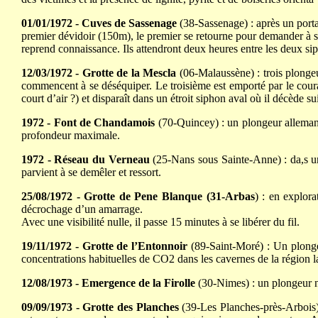
01/01/1972 - Cuves de Sassenage
(38-Sassenage) : après un porta
premier dévidoir (150m), le premier se retourne pour demander à so
reprend connaissance. Ils attendront deux heures entre les deux sip
12/03/1972 - Grotte de la Mescla
(06-Malaussène) : trois plongeu
commencent à se déséquiper. Le troisième est emporté par le couran
court d’air ?) et disparaît dans un étroit siphon aval où il décède s
1972 - Font de Chandamois
(70-Quincey) : un plongeur allemand
profondeur maximale.
1972 - Réseau du Verneau
(25-Nans sous Sainte-Anne) : da,s un 
parvient à se demêler et ressort.
25/08/1972 - Grotte de Pene Blanque (31-Arbas
) : en explor
décrochage d’un amarrage.
Avec une visibilité nulle, il passe 15 minutes à se libérer du fil.
19/11/1972 - Grotte de l’Entonnoir
(89-Saint-Moré) : Un plongeu
concentrations habituelles de CO2 dans les cavernes de la région la
12/08/1973 - Emergence de la Firolle
(30-Nimes) : un plongeur n
09/09/1973 - Grotte des Planches
(39-Les Planches-près-Arbois) :