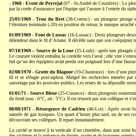
- 1968 - Event de Peyrejal
(07 - St-André de Cruzières) : Le plon
par la corde d'assurance par l'équipe qui l’assure à l’entrée du si
25/01/1969 - Trou du Bret
(38-Corenc) : un plongeur plonge se
l’étroiture terminale (-20) en position de retour, le masque arraché 
01/09/1969 - Font de Lussac
(16-Lussac) : Deux plongeurs descend
détendeur dans le fil d’Ariane. Il décède sans que son coéquipier ne
07/10/1969 – Source de la Loue
(25-Lods) : après une plongée d’e
Le courant violent entraîna la cordelle vers l’aval ; elle vint s’e
fait qu’un des équipiers avait perdu son poignard lors d’une faus
02/08/1970 - Grotte du Blagour
(19-Chasteaux) : lors d’une plon
fil et se réfugie post-siphon. Malgré les recherches menées par 
sauvetage par les pouvoirs publics. Les restes de sa dépouille sero
01/01/71 - Source Bleue
(25-Cusance) : deux plongeurs souterrain
du froid (eau : 6°C, ait : 5°C). Il est ressorti par son collègue et s
08/08/1971 - Résurgence de Cadrieu
(46-Lot) : Après avoir fr
saturée de gaz toxiques. Un quart d’heure plus tard, un de ses co
découvrant ses collègues. Il repart instantanément.
La cavité se trouve à la verticale d’un cimetière, dans une zone f
des victimes et la présence de lignite, pyrite et de boiseries orie