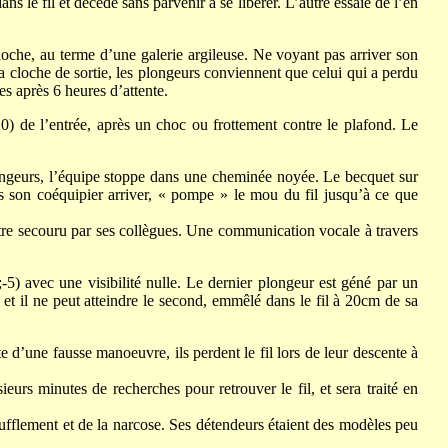
s le fil et décède sans parvenir à se libérer. L’autre essaie de l’en
che, au terme d’une galerie argileuse. Ne voyant pas arriver son
la cloche de sortie, les plongeurs conviennent que celui qui a perdu
ues après 6 heures d’attente.
0) de l’entrée, après un choc ou frottement contre le plafond. Le
longeurs, l’équipe stoppe dans une cheminée noyée. Le becquet sur
as son coéquipier arriver, « pompe » le mou du fil jusqu’à ce que
être secouru par ses collègues. Une communication vocale à travers
-5) avec une visibilité nulle. Le dernier plongeur est géné par un
 et il ne peut atteindre le second, emmêlé dans le fil à 20cm de sa
’une fausse manoeuvre, ils perdent le fil lors de leur descente à
ieurs minutes de recherches pour retrouver le fil, et sera traité en
oufflement et de la narcose. Ses détendeurs étaient des modèles peu