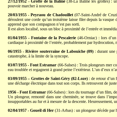
27/12/1952 - Grotte de la Balme
(38-La Balme les grottes) : un
pouvoir marcher à nouveau.
20/03/1955 - Peyraou de Chadouillet
(07-Saint-André de Cruziè
déroulent une corde qu’un troisième laisse filer depuis la vasque d
apprend que son compagnon n’est pas sorti.
Il est alors localisé, sous un bloc à proximité de l’entrée et immé
01/04/1955 - Fontaine de la Pescalerie
(46-Orniac) : lors d’un
cardiaque à proximité de l’entrée, probablement par hydrocution, m
06/1955 - Rivière souterraine de Labouiche (09)
: durant une 
catastrophe, à la limite de la syncope.
03/07/1955 - Font Estramar
(66-Salses) : Trois plongeurs mer con
eau troublée et regagnent à grand peine l’extérieur. L’un d’eux n’a
03/09/1955 – Grottes de Saint-Géry (82-Loze)
: de retour d’un 
une décharge électrique dans tout son corps. Ils retrouvent de juste
1956 - Font Estramar
(66-Salses) : lors du tournage d’un film, de
Un plongeur, remonté dans une cheminée, se trouve dans l’impossi
insupportables au fur et à mesure de la descente. Heureusement, un
02/04/1957 - Goueil di Her
(31-Arbas) : un plongeur décède par h