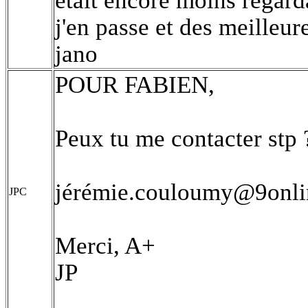
était encore moins regarda
j'en passe et des meilleur
jano
POUR FABIEN,
Peux tu me contacter stp 
jérémie.couloumy@9onlin
JPC
Merci, A+
JP