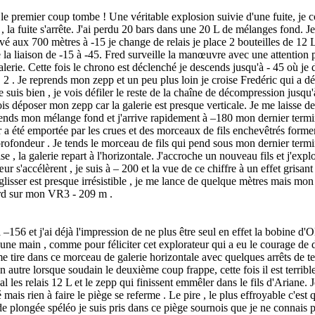
 le premier coup tombe ! Une véritable explosion suivie d'une fuite, je
, la fuite s'arrête. J'ai perdu 20 bars dans une 20 L de mélanges fond. Je 
vé aux 700 mètres à -15 je change de relais je place 2 bouteilles de 12 L 
e la liaison de -15 à -45. Fred surveille la manœuvre avec une attention 
galerie. Cette fois le chrono est déclenché je descends jusqu'à - 45 où je
S 2 . Je reprends mon zepp et un peu plus loin je croise Fredéric qui a 
e suis bien , je vois défiler le reste de la chaîne de décompression jusqu'
ois déposer mon zepp car la galerie est presque verticale. Je me laisse d
rends mon mélange fond et j'arrive rapidement à –180 mon dernier termi
r a été emportée par les crues et des morceaux de fils enchevêtrés formen
profondeur . Je tends le morceau de fils qui pend sous mon dernier termin
ise , la galerie repart à l'horizontale. J'accroche un nouveau fils et j'ex
 s'accélèrent , je suis à – 200 et la vue de ce chiffre à un effet grisant
 glisser est presque irrésistible , je me lance de quelque mètres mais mo
gard sur mon VR3 - 209 m .
–156 et j'ai déjà l'impression de ne plus être seul en effet la bobine d
 d'une main , comme pour féliciter cet explorateur qui a eu le courage de
me tire dans ce morceau de galerie horizontale avec quelques arrêts de t
n autre lorsque soudain le deuxième coup frappe, cette fois il est terrible
al les relais 12 L et le zepp qui finissent emmêler dans le fils d'Ariane
 mais rien à faire le piège se referme . Le pire , le plus effroyable c'es
s de plongée spéléo je suis pris dans ce piège sournois que je ne connais