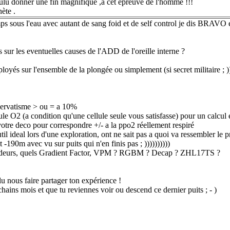
ulu donner une fin magnifique ,a cet épreuve de l'homme !!!
ète .
ps sous l'eau avec autant de sang foid et de self control je dis BRAVO e
s sur les eventuelles causes de l'ADD de l'oreille interne ?
ployés sur l'ensemble de la plongée ou simplement (si secret militaire ; 
servatisme > ou = a 10%
llule O2 (a condition qu'une cellule seule vous satisfasse) pour un calcul
otre deco pour correspondre +/- a la ppo2 réellement respiré
util ideal lors d'une exploration, ont ne sait pas a quoi va ressembler le pr
t -190m avec vu sur puits qui n'en finis pas ; ))))))))))
profondeurs, quels Gradient Factor, VPM ? RGBM ? Decap ? ZHL17TS ?
 nous faire partager ton expérience !
hains mois et que tu reviennes voir ou descend ce dernier puits ; - )