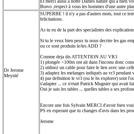
Et merci aussi à notre Dames nature qui à bien vo
Bravo ,respect à vous les hommes d'une autre plan
SUPERBE ! il n'y a pas d'autres mots, tout ce tem
felicitations.
As tu eu de la part des specialistes des explication
Si tu le veux bien peux tu nous decrire les gas em
ou ce sont produits le/les ADD ?
Comme deja dis ATTENTION AU VR3
1) plongée >100m ont ait dans l'inconu donc con
2) utilisez un cable pour faire le lien avec une ce
Dr Jerome
3) adaptez les melanges indiqués au vr3 pendant v
Meynié
4) par definition le vr3 (ou le hs explorer) sont l'o
s'adapter ... ce n'etait Patrick Mugnier qui avait fai
Oui je sais les tables ... quelles tables a ses 
Encore une fois Sylvain MERCI d'avoir bien voulu
PS en esperant que tu changes d'avis dans les proc
Jerome