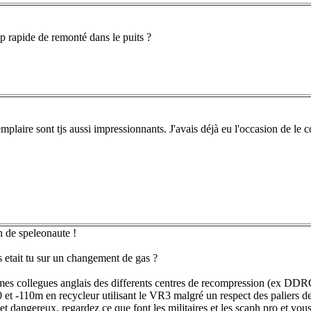
p rapide de remonté dans le puits ?
mplaire sont tjs aussi impressionnants. J'avais déjà eu l'occasion de le c
n de speleonaute !
 etait tu sur un changement de gas ?
mes collegues anglais des differents centres de recompression (ex DD
et -110m en recycleur utilisant le VR3 malgré un respect des paliers de
et dangereux, regardez ce que font les militaires et les scaph pro et vou