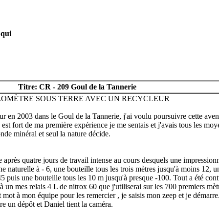
 qui
Titre: CR - 209 Goul de la Tannerie
ILOMÈTRE SOUS TERRE AVEC UN RECYCLEUR
r en 2003 dans le Goul de la Tannerie, j'ai voulu poursuivre cette aven
le est fort de ma première expérience je me sentais et j'avais tous les mo
de minéral et seul la nature décide.
 après quatre jours de travail intense au cours desquels une impression
e naturelle à - 6, une bouteille tous les trois mètres jusqu'à moins 12, un
45 puis une bouteille tous les 10 m jusqu'à presque -100. Tout a été contr
n à un mes relais 4 L de nitrox 60 que j'utiliserai sur les 700 premiers mèt
 mot à mon équipe pour les remercier , je saisis mon zeep et je démarre. 
re un dépôt et Daniel tient la caméra.