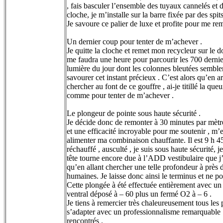
, fais basculer l’ensemble des tuyaux cannelés et 
cloche, je m’installe sur la barre fixée par des spi
Je savoure ce palier de luxe et profite pour me re
Un dernier coup pour tenter de m’achever .
Je quitte la cloche et remet mon recycleur sur le do
me faudra une heure pour parcourir les 700 derniers
lumière du jour dont les colonnes bleutées semblent
savourer cet instant précieux . C’est alors qu’en ar
chercher au font de ce gouffre , ai-je titillé la qu
comme pour tenter de m’achever .
Le plongeur de pointe sous haute sécurité .
Je décide donc de remonter à 30 minutes par mètre 
et une efficacité incroyable pour me soutenir , m’e
alimenter ma combinaison chauffante. Il est 9 h 45
réchauffé , ausculté , je suis sous haute sécurité,
tête tourne encore due à l’ADD vestibulaire que j’a
qu’en allant chercher une telle profondeur à près d
humaines. Je laisse donc ainsi le terminus et ne po
Cette plongée à été effectuée entièrement avec un 
ventral déposé à – 60 plus un fermé O2 à – 6 .
Je tiens à remercier très chaleureusement tous les pa
s’adapter avec un professionnalisme remarquable .
rencontrés .