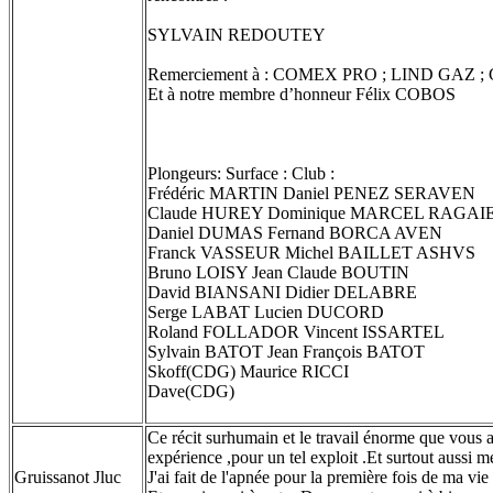
SYLVAIN REDOUTEY
Remerciement à : COMEX PRO ; LIND GAZ
Et à notre membre d’honneur Félix COBOS
Plongeurs: Surface : Club :
Frédéric MARTIN Daniel PENEZ SERAVEN
Claude HUREY Dominique MARCEL RAGAI
Daniel DUMAS Fernand BORCA AVEN
Franck VASSEUR Michel BAILLET ASHVS
Bruno LOISY Jean Claude BOUTIN
David BIANSANI Didier DELABRE
Serge LABAT Lucien DUCORD
Roland FOLLADOR Vincent ISSARTEL
Sylvain BATOT Jean François BATOT
Skoff(CDG) Maurice RICCI
Dave(CDG)
Ce récit surhumain et le travail énorme que vous av
expérience ,pour un tel exploit .Et surtout aussi me
Gruissanot Jluc
J'ai fait de l'apnée pour la première fois de ma vie 