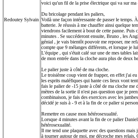
voici qu'un fil de la prise électrique qui va sur
Du bricolage pendant les paliers,
Redoutey Sylvain
Voilà une façon intéressante de passer le temps. À l
batterie. Je réussis à me chauffer ainsi quelque 
viendrons facilement à bout de cette panne. Puis c
minutes . Se succéderont ensuite, Bruno , les Angl
génial , je vais bientôt pouvoir me reposer, me ref
compte que 9 mélanges différents, et lorsque je lui a
L'équipe , qui s'était calé sur une de mes tables la
de mon entrée dans la cloche aura plus de deux he
Le palier juste à côté de ma cloche.
Le troisième coup vient de frapper, en effet j'ai e
les esprits maléfiques qui hante ces lieux vont ten
fais le palier de -15 juste à côté de ma cloche me di
mètres de la sortie il n'est pas question que je pr
combinaison, je fais des exercices avec les jambes ,
décidé je suis à - 9 et à la fin de ce palier si perso
Remettre en cause mon hétérosexualité.
Lorsque 4 minutes avant la fin de ce palier Daniel 
hétérosexualité.
Il me tend une plaquette avec des questions mais 
à tourner autour de moi, me décroche mes relais, 