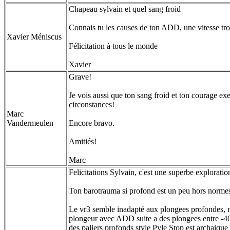
Chapeau sylvain et quel sang froid
Connais tu les causes de ton ADD, une vitesse tro
Xavier Méniscus
Félicitation à tous le monde
Xavier
Grave!
Je vois aussi que ton sang froid et ton courage exe
circonstances!
Marc
Vandermeulen
Encore bravo.
Amitiés!
Marc
Felicitations Sylvain, c'est une superbe exploratio
Ton barotrauma si profond est un peu hors normes
Le vr3 semble inadapté aux plongees profondes, 
plongeur avec ADD suite a des plongees entre -40 
des paliers profonds style Pyle Stop est archaique 