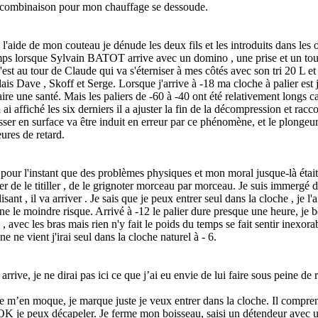
 ma combinaison pour mon chauffage se dessoude.
'aide de mon couteau je dénude les deux fils et les introduits dans les or
temps lorsque Sylvain BATOT arrive avec un domino , une prise et un to
'est au tour de Claude qui va s'éterniser à mes côtés avec son tri 20 L e
ais Dave , Skoff et Serge. Lorsque j'arrive à -18 ma cloche à palier est 
aire une santé. Mais les paliers de -60 à -40 ont été relativement longs 
i affiché les six derniers il a ajuster la fin de la décompression et raccou
isser en surface va être induit en erreur par ce phénomène, et le plongeur
ures de retard.
u pour l'instant que des problèmes physiques et mon moral jusque-là était
ter de le titiller , de le grignoter morceau par morceau. Je suis immergé 
sant , il va arriver . Je sais que je peux entrer seul dans la cloche , je l'
enne le moindre risque. Arrivé à -12 le palier dure presque une heure, je
 avec les bras mais rien n'y fait le poids du temps se fait sentir inexorab
nne ne vient j'irai seul dans la cloche naturel à - 6.
arrive, je ne dirai pas ici ce que j’ai eu envie de lui faire sous peine d
je m’en moque, je marque juste je veux entrer dans la cloche. Il compr
OK je peux décapeler. Je ferme mon boisseau, saisi un détendeur avec un