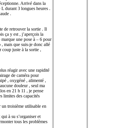
éceptionne. Arrivé dans la
20 L durant 3 longues heures .
haude .
 de retrouver la sortie . Il
s ça y est , j’aperçois la
 je marque une pose à – 6 pour
p , mais que suis-je donc allé
 coup juste à la sortie ,
lus réagir avec une rapidité
clairage de caméra pour
ipé , oxygéné , alimenté ,
t aucune douleur , seul ma
los en 21 h 11 , je pense
s limites des capacités
 un troisième utilisable en
t qui à su s’organiser et
urmonter tous les problèmes