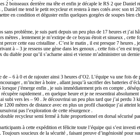
des 2 boisseaux derrière ma tête et enfin je décaple le RS 2 que Daniel r
ts , Daniel me tend le petit recycleur et restera à mes cotés avec son tri 
mettre en condition et déguster enfin quelques gorgées de soupes bien c
s sans problème, je suis parti depuis un peu plus de 17 heures et j’ai hâte
 mètres , lentement je m’extirpe de ce boyau étroit et sinueux , cette foi
 percer cette eau cristalline . C’est le matin , il est presque 7 heures ,
rivant à – 3 je ressens une gène dans les genoux , cette fois c’en est tro
eux du diable pour qu’il s’acharne ainsi et vienne m’administrer un dernier
de – 6 à 0 et de rajouter ainsi 3 heures d’O2. L’équipe va une fois de p
ncourager , m’inciter à boire , allant jusqu’à sacrifier des batteries d’é
 lorsque j’émerge enfin , je suis immédiatement pris en compte , déséqu
 je récupère rapidement , en quelque heure et je ne ressentirai absolumen
i subi vers les – 90 . Je découvrirai un peu plus tard que j’ai perdu 3 ki
e 1200 mètres de distance avec en plus un profil chaotique j’ai atteint le
ursuivrai pas l’exploration de cette résurgence .
double recycleur semi fermé à fuite proportionnel en dorsal sécurisé par
rticipants à cette expédition et félicite toute l’équipe qui s’est investi e
 Toujours soucieux de la sécurité , faisant preuve d’ingéniosité pour s