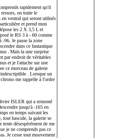
 comprends rapidement qu'il
ressors, on traite le
en ventral qui seront utilisés
particulière et prend mon
 dépose les 2 X 3,5 L et
déposé le RS 3 à - 60 comme
à -96. Je passe la zone
escendre dans ce fantastique
nus . Mais la une surprise
t par endroit de véritables
us et je l'attache sur une
plore ce morceau de galerie
 indescriptible . Lorsque un
n chrono me rappelle à l'ordre
'Olivier ISLER qui a remonté
 descendre jusqu'à -165 en
emps en temps suivant les
, tout bascule, la galerie se
. Je tente désespérément de me
t que je ne comprends pas ce
 pas. Je cesse tout mouvement