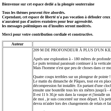
Bienvenue sur cet espace dedié a la plongée souterraine
Tous les thèmes peuvent être abordés.
Cependant, cet espace de liberté n'a pas vocation à défouler ceux
n'auraient pas d'autres exutoires pour leur agressivité.
les messages polémiques ou d'insultes seront modérés.
Merci pour votre contribution cordiale et constructive.
Auteur
209 M DE PROFONDEUR À PLUS D'UN K
Après une exploration à - 180 mètres de profondeu
Le puits terminal paraissait continuer à la vertica
Mais l'homme n'est que peu de choses dans ce mon
Quatre coups terribles sur un plongeur de pointe !
Le matin du dimanche de Pâques, tout est en place
décompression fut installée. En partant d'une cloch
ensuite une bouteille tous les six mètres jusqu'à - 
Il est 11 h 30,je suis dans la vasque et j'installe u
de moi , je suis concentré sur mon départ. Un petit
devra m'aider lors des changements de relais et fai