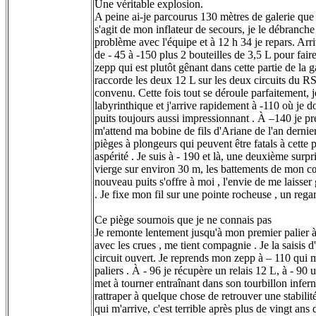
Une véritable explosion.
A peine ai-je parcourus 130 mètres de galerie que
s'agit de mon inflateur de secours, je le débranche 
problème avec l'équipe et à 12 h 34 je repars. Arri
de - 45 à -150 plus 2 bouteilles de 3,5 L pour fair
zepp qui est plutôt gênant dans cette partie de la 
raccorde les deux 12 L sur les deux circuits du R
convenu. Cette fois tout se déroule parfaitement, j
labyrinthique et j'arrive rapidement à -110 où je d
puits toujours aussi impressionnant . À –140 je p
m'attend ma bobine de fils d'Ariane de l'an dernie
pièges à plongeurs qui peuvent être fatals à cette 
aspérité . Je suis à - 190 et là, une deuxième surpr
vierge sur environ 30 m, les battements de mon cœur
nouveau puits s'offre à moi , l'envie de me laisser
. Je fixe mon fil sur une pointe rocheuse , un re
Ce piège sournois que je ne connais pas
Je remonte lentement jusqu'à mon premier palier à 
avec les crues , me tient compagnie . Je la saisis
circuit ouvert. Je reprends mon zepp à – 110 qui 
paliers . À - 96 je récupère un relais 12 L, à - 90 u
met à tourner entraînant dans son tourbillon infern
rattraper à quelque chose de retrouver une stabilité
qui m'arrive, c'est terrible après plus de vingt an