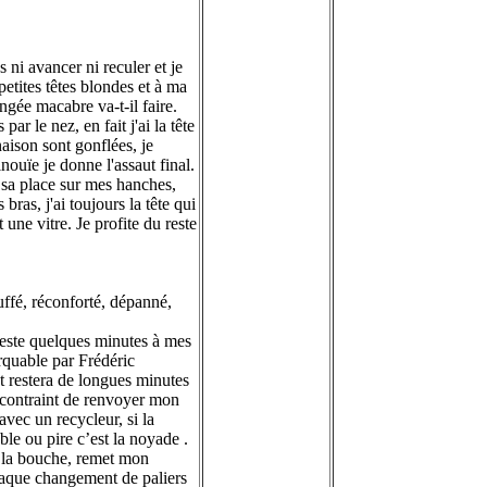
 ni avancer ni reculer et je
petites têtes blondes et à ma
ngée macabre va-t-il faire.
par le nez, en fait j'ai la tête
naison sont gonflées, je
nouïe je donne l'assaut final.
 sa place sur mes hanches,
ras, j'ai toujours la tête qui
ne vitre. Je profite du reste
uffé, réconforté, dépanné,
 reste quelques minutes à mes
arquable par Frédéric
t restera de longues minutes
é contraint de renvoyer mon
avec un recycleur, si la
ble ou pire c’est la noyade .
ce la bouche, remet mon
chaque changement de paliers