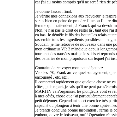
car j'ai au moins compris qu'il ne sert à rien de péd
Je donne l'assaut final.
Je vérifie mes connexions aux recycleur je respire
serais bien en peine de prendre l'une ou l'autre dir
femme qui m'attendent , à Franck qui va devoir me 
Non, je n'ai pas le droit de rester là , tant que j'ai
en bas. Je démêle le fils des bouteilles relais et 
rassemble tous les ingrédients possibles et imagina
Soudain, je me retrouve de nouveaux dans une posi
mon ordinateur VR 3 m'indique depuis longtemps que 
tourne et des nausées mais je le saisis et repren
des batteries de mon propulseur sur lequel j'ai in
Contraint de renvoyer mon petit déjeunez
Vers les -70, Frank arrive, quel soulagement, quel 
encouragé , etc. etc..
Il comprend rapidement que quelque chose ne va pas,
côtés, puis repart, je sais qu'il ne peut pas s'éter
MARTIN va s'organiser, les plongeurs vont se rel
à mes côtés, chose que j'ai particulièrement appré
petit déjeuner. Cependant si cet exercice très parti
capacité du plongeur à tenir une bonne apnée n'est p
Je prends donc une bonne inspiration , ferme le bo
embout, ouvre le boisseau, ouf ! Opération réussie