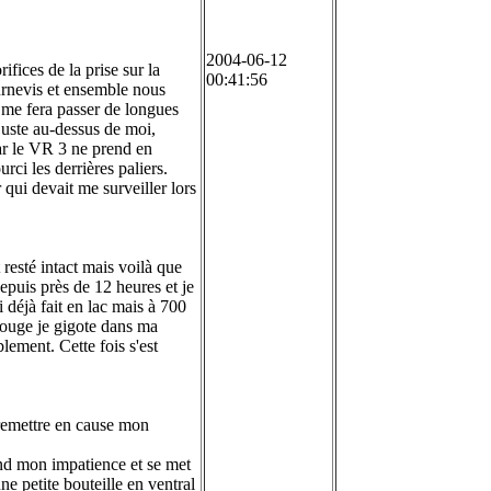
2004-06-12
ifices de la prise sur la
00:41:56
urnevis et ensemble nous
t me fera passer de longues
juste au-dessus de moi,
car le VR 3 ne prend en
rci les derrières paliers.
 qui devait me surveiller lors
 resté intact mais voilà que
depuis près de 12 heures et je
ai déjà fait en lac mais à 700
 bouge je gigote dans ma
lement. Cette fois s'est
e remettre en cause mon
end mon impatience et se met
e petite bouteille en ventral