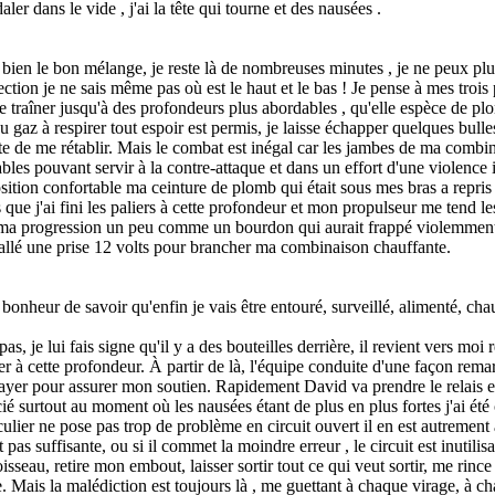
aler dans le vide , j'ai la tête qui tourne et des nausées .
 bien le bon mélange, je reste là de nombreuses minutes , je ne peux plus
ection je ne sais même pas où est le haut et le bas ! Je pense à mes trois 
traîner jusqu'à des profondeurs plus abordables , qu'elle espèce de plo
 du gaz à respirer tout espoir est permis, je laisse échapper quelques bulles 
tente de me rétablir. Mais le combat est inégal car les jambes de ma combi
bles pouvant servir à la contre-attaque et dans un effort d'une violence i
tion confortable ma ceinture de plomb qui était sous mes bras a repris
j'ai fini les paliers à cette profondeur et mon propulseur me tend les b
ds ma progression un peu comme un bourdon qui aurait frappé violemment u
stallé une prise 12 volts pour brancher ma combinaison chauffante.
bonheur de savoir qu'enfin je vais être entouré, surveillé, alimenté, cha
 je lui fais signe qu'il y a des bouteilles derrière, il revient vers moi
niser à cette profondeur. À partir de là, l'équipe conduite d'une façon rem
ayer pour assurer mon soutien. Rapidement David va prendre le relais e
cié surtout au moment où les nausées étant de plus en plus fortes j'ai ét
culier ne pose pas trop de problème en circuit ouvert il en est autrement 
as suffisante, ou si il commet la moindre erreur , le circuit est inutilisa
isseau, retire mon embout, laisser sortir tout ce qui veut sortir, me rin
. Mais la malédiction est toujours là , me guettant à chaque virage, à 