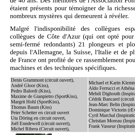
de 40 ans. Des membres de l'Association Fon
étaient présents pour témoigner de la richesse
nombreux mystères qui demeurent à révéler.
Malgré l'indisponibilité des collègues es
collègues de Côte d'Azur (qui ont opté pour
semi-fermé redondants) 21 plongeurs et pl
depuis l'Allemagne, la Suisse, l'Italie et de p
de France ont profité de ce rassemblement pou
machines et des techniques spécifiques.
Denis Grammont (circuit ouvert),
Michael et Karin Klemm 
André Gloor (Kiss),
Aldo Ferrucci et Athén
Pedro Balordi (Kiss),
Mehdi Dighouth (Inspira
Maxime de Gianpietro (SportKiss),
Cédrik Bancarel (circuit
Margrit Hohl (SportKiss),
Jean-Marc Belin (Inspira
Thomas Baum (Kiss)
Dominique Victorin (rE
Peter Schetter en circuit ouvert
Cyril Marchal (Inspirati
Uta Döring en circuit ouvert,
Christian Moreau (Inspir
Joël Enndewell (circuit ouvert),
Frank Vasseur (Inspirati
Michel Ribera (Circuit ouvert),