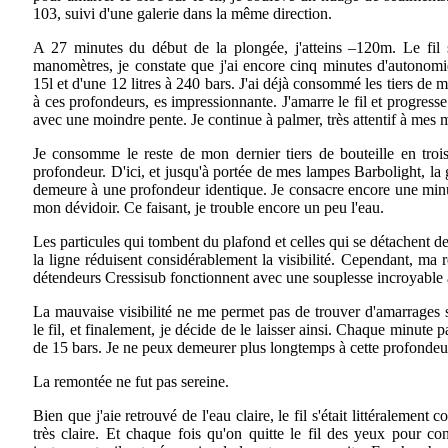
103, suivi d'une galerie dans la même direction.
A 27 minutes du début de la plongée, j'atteins –120m. Le fil s'
manomètres, je constate que j'ai encore cinq minutes d'autonomi
15l et d'une 12 litres à 240 bars. J'ai déjà consommé les tiers de
à ces profondeurs, es impressionnante. J'amarre le fil et progress
avec une moindre pente. Je continue à palmer, très attentif à mes
Je consomme le reste de mon dernier tiers de bouteille en tro
profondeur. D'ici, et jusqu'à portée de mes lampes Barbolight, la g
demeure à une profondeur identique. Je consacre encore une minut
mon dévidoir. Ce faisant, je trouble encore un peu l'eau.
Les particules qui tombent du plafond et celles qui se détachent d
la ligne réduisent considérablement la visibilité. Cependant, ma r
détendeurs Cressisub fonctionnent avec une souplesse incroyable 
La mauvaise visibilité ne me permet pas de trouver d'amarrages s
le fil, et finalement, je décide de le laisser ainsi. Chaque minute 
de 15 bars. Je ne peux demeurer plus longtemps à cette profondeu
La remontée ne fut pas sereine.
Bien que j'aie retrouvé de l'eau claire, le fil s'était littéralement 
très claire. Et chaque fois qu'on quitte le fil des yeux pour co