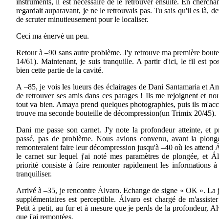
instruments, il est nécessaire de le retrouver ensuite. En chercha
regardait auparavant, je ne le retrouvais pas. Tu sais qu'il es là, de
de scruter minutieusement pour le localiser.
Ceci ma énervé un peu.
Retour à –90 sans autre problème. J'y retrouve ma première boute
14/61). Maintenant, je suis tranquille. A partir d'ici, le fil est p
bien cette partie de la cavité.
A –85, je vois les lueurs des éclairages de Dani Santamaria et Am
de retrouver ses amis dans ces parages ! Ils me rejoignent et no
tout va bien. Amaya prend quelques photographies, puis ils m'ac
trouve ma seconde bouteille de décompression(un Trimix 20/45).
Dani me passe son carnet. J'y note la profondeur atteinte, et pr
passé, pas de problème. Nous avions convenu, avant la plongée,
remonteraient faire leur décompression jusqu'à –40 où les attend Á
le carnet sur lequel j'ai noté mes paramètres de plongée, et Á
priorité consiste à faire remonter rapidement les informations à
tranquiliser.
Arrivé à –35, je rencontre Álvaro. Echange de signe « OK ». La j
supplémentaires est perceptible. Álvaro est chargé de m'assister
Petit à petit, au fur et à mesure que je perds de la profondeur, Alv
que j'ai remontées.