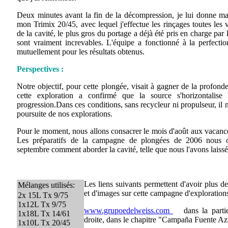
Deux minutes avant la fin de la décompression, je lui donne ma 
mon Trimix 20/45, avec lequel j'effectue les rinçages toutes les 
de la cavité, le plus gros du portage a déjà été pris en charge par
sont vraiment increvables. L'équipe a fonctionné à la perfecti
mutuellement pour les résultats obtenus.
Perspectives :
Notre objectif, pour cette plongée, visait à gagner de la profon
cette exploration a confirmé que la source s'horizontalis
progression.Dans ces conditions, sans recycleur ni propulseur, il no
poursuite de nos explorations.
Pour le moment, nous allons consacrer le mois d'août aux vacance
Les préparatifs de la campagne de plongées de 2006 nous o
septembre comment aborder la cavité, telle que nous l'avons laissé
Les liens suivants permettent d'avoir plus de
Mélanges utilisés:
et d'images sur cette campagne d'exploration
2x 15L Tx 9/75
1x12L Tx 9/75
www.grupoedelweiss.com
dans la partie 
1x18L Tx 14/61
droite, dans le chapitre "Campaña Fuente Az
1x10L Tx 20/45