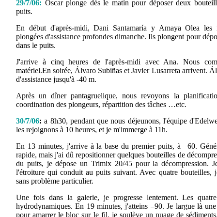
29/7/06:
Oscar plonge dès le matin pour déposer deux bouteil
puits.
En début d'après-midi, Dani Santamaría y Amaya Olea les rej
plongées d'assistance profondes dimanche. Ils plongent pour dépose
dans le puits.
J'arrive à cinq heures de l'après-midi avec Ana. Nous co
matériel.En soirée, Álvaro Subiñas et Javier Lusarreta arrivent. Á
d'assistance jusqu'à -40 m.
Après un dîner pantagruelique, nous revoyons la planificati
coordination des plongeurs, répartition des tâches …etc.
30/7/06
:
a 8h30, pendant que nous déjeunons, l'équipe d'Edelwe
les rejoignons à 10 heures, et je m'immerge à 11h.
En 13 minutes, j'arrive à la base du premier puits, à –60. Génér
rapide, mais j'ai dû repositionner quelques bouteilles de décompres
du puits, je dépose un Trimix 20/45 pour la décompression. J
l'étroiture qui conduit au puits suivant. Avec quatre bouteilles, 
sans problème particulier.
Une fois dans la galerie, je progresse lentement. Les quatre
hydrodynamiques. En 19 minutes, j'atteins –90. Je largue là une 
pour amarrer le bloc sur le fil, je soulève un nuage de sédiments