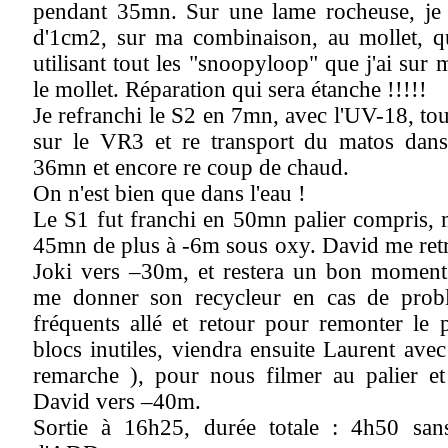
pendant 35mn. Sur une lame rocheuse, je 
d'1cm2, sur ma combinaison, au mollet, q
utilisant tout les "snoopyloop" que j'ai sur 
le mollet. Réparation qui sera étanche !!!!!
Je refranchi le S2 en 7mn, avec l'UV-18, tou
sur le VR3 et re transport du matos dans
36mn et encore re coup de chaud.
On n'est bien que dans l'eau !
Le S1 fut franchi en 50mn palier compris, m
45mn de plus à -6m sous oxy. David me ret
Joki vers –30m, et restera un bon moment
me donner son recycleur en cas de probl
fréquents allé et retour pour remonter le p
blocs inutiles, viendra ensuite Laurent ave
remarche ), pour nous filmer au palier e
David vers –40m.
Sortie à 16h25, durée totale : 4h50 san