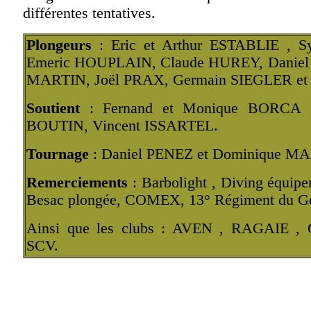
différentes tentatives.
Plongeurs
: Eric et Arthur ESTABLIE , S
Emeric HOUPLAIN, Claude HUREY, Danie
MARTIN, Joël PRAX, Germain SIEGLER et 
Soutient
: Fernand et Monique BORCA ,
BOUTIN, Vincent ISSARTEL.
Tournage
: Daniel PENEZ et Dominique M
Remerciements
: Barbolight , Diving équi
Besac plongée, COMEX, 13° Régiment du Gé
Ainsi que les clubs : AVEN , RAGAIE 
SCV.