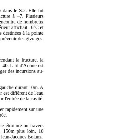
 dans le S.2. Elle fut
cture à –7. Plusieurs
 rencontra de nombreux
rieur affichait –6°C et
s destinées à la pointe
prévenir des givrages.
ndant la fracture, la
–40. L fil d'Ariane est
ager des incursions au-
de gauche durant 10m. A
r est différent de l'eau
r l'entrée de la cavité.
uter rapidement sur une
rée.
ne étroiture au travers
. 150m plus loin, 10
de Jean-Jacques Bolanz.