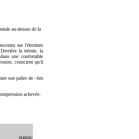
ontale au-dessus de la
centra sur l'étroiture
 Derrière la trémie, la
 dans une confortable
ession, conscient qu'il
tuer son palier de –6m
décompression achevée.
region: