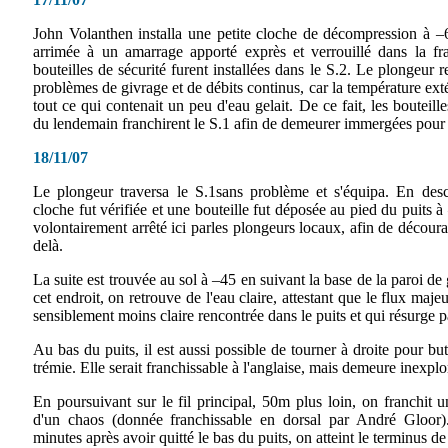
John Volanthen installa une petite cloche de décompression à –6
arrimée à un amarrage apporté exprès et verrouillé dans la fra
bouteilles de sécurité furent installées dans le S.2. Le plongeur
problèmes de givrage et de débits continus, car la température exté
tout ce qui contenait un peu d'eau gelait. De ce fait, les bouteille
du lendemain franchirent le S.1 afin de demeurer immergées pour 
18/11/07
Le plongeur traversa le S.1sans problème et s'équipa. En desce
cloche fut vérifiée et une bouteille fut déposée au pied du puits à 
volontairement arrêté ici parles plongeurs locaux, afin de décour
delà.
La suite est trouvée au sol à –45 en suivant la base de la paroi 
cet endroit, on retrouve de l'eau claire, attestant que le flux majeu
sensiblement moins claire rencontrée dans le puits et qui résurge pa
Au bas du puits, il est aussi possible de tourner à droite pour b
trémie. Elle serait franchissable à l'anglaise, mais demeure inexplo
En poursuivant sur le fil principal, 50m plus loin, on franchit u
d'un chaos (donnée franchissable en dorsal par André Gloor)
minutes après avoir quitté le bas du puits, on atteint le terminus 