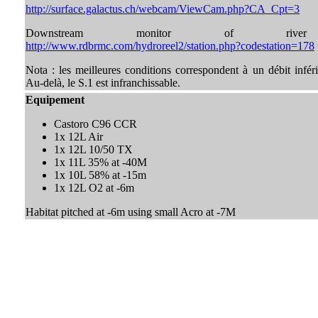
http://surface.galactus.ch/webcam/ViewCam.php?CA_Cpt=3
Downstream monitor of river
http://www.rdbrmc.com/hydroreel2/station.php?codestation=178
Nota : les meilleures conditions correspondent à un débit infér
Au-delà, le S.1 est infranchissable.
Equipement
Castoro C96 CCR
1x 12L Air
1x 12L 10/50 TX
1x 11L 35% at -40M
1x 10L 58% at -15m
1x 12L O2 at -6m
Habitat pitched at -6m using small Acro at -7M