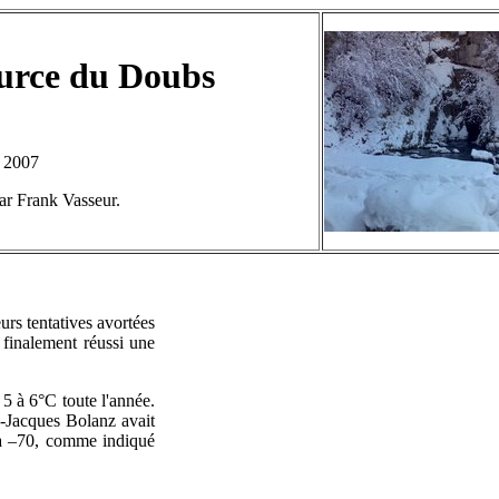
urce du Doubs
- 2007
par Frank Vasseur.
eurs tentatives avortées
 finalement réussi une
: 5 à 6°C toute l'année.
an-Jacques Bolanz avait
 à –70, comme indiqué