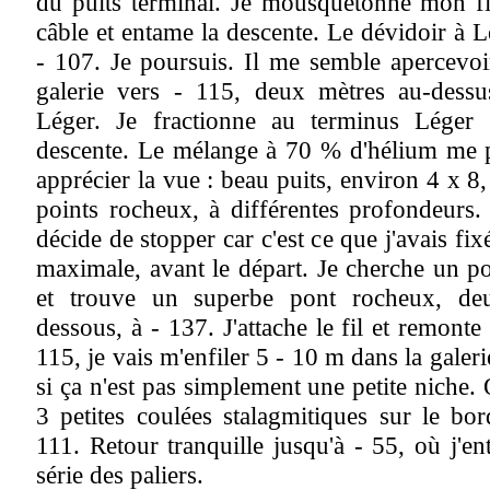
du puits terminal. Je mousquetonne mon fi
câble et entame la descente. Le dévidoir à L
- 107. Je poursuis. Il me semble apercevoi
galerie vers - 115, deux
mètres au-dess
Léger. Je fractionne au terminus Léger 
descente. Le mélange à 70 % d'hélium me 
apprécier la vue : beau puits, environ 4 x 8,
points rocheux, à différentes profondeurs.
décide de stopper car c'est ce que j'avais fi
maximale, avant le départ. Je cherche un p
et trouve un superbe pont rocheux, de
dessous, à - 137. J'attache le fil et remonte
115, je vais m'enfiler 5 - 10 m dans la galeri
si ça n'est pas simplement une petite niche.
3 petites coulées stalagmitiques sur le bo
111. Retour tranquille jusqu'à - 55, où j'e
série des paliers.