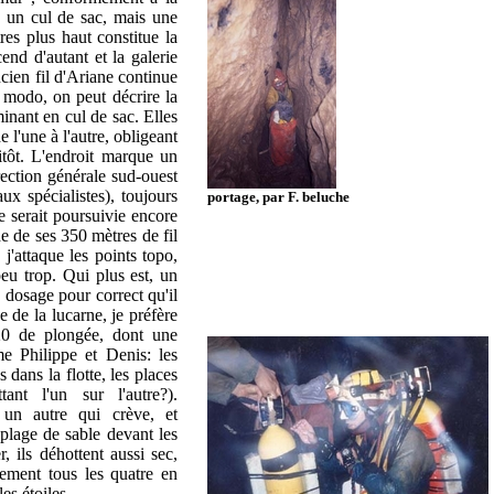
e un cul de sac, mais une
es plus haut constitue la
end d'autant et la galerie
cien fil d'Ariane continue
o modo, on peut décrire la
inant en cul de sac. Elles
l'une à l'autre, obligeant
itôt. L'endroit marque un
ection générale sud-ouest
ux spécialistes), toujours
portage, par F. beluche
e serait poursuivie encore
ide de ses 350 mètres de fil
j'attaque les points topo,
eu trop. Qui plus est, un
e dosage pour correct qu'il
e de la lucarne, je préfère
h20 de plongée, dont une
me Philippe et Denis: les
dans la flotte, les places
ant l'un sur l'autre?).
 un autre qui crève, et
 plage de sable devant les
, ils déhottent aussi sec,
ement tous les quatre en
es étoiles.