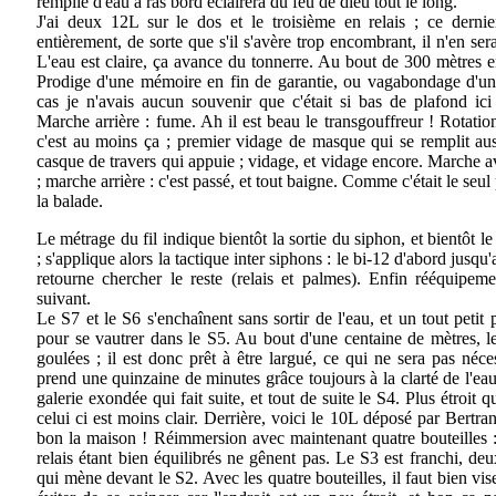
remplie d'eau à ras bord éclairera du feu de dieu tout le long.
J'ai deux 12L sur le dos et le troisième en relais ; ce dernie
entièrement, de sorte que s'il s'avère trop encombrant, il n'en ser
L'eau est claire, ça avance du tonnerre. Au bout de 300 mètres e
Prodige d'une mémoire en fin de garantie, ou vagabondage d'un
cas je n'avais aucun souvenir que c'était si bas de plafond ic
Marche arrière : fume. Ah il est beau le transgouffreur ! Rotation
c'est au moins ça ; premier vidage de masque qui se remplit auss
casque de travers qui appuie ; vidage, et vidage encore. Marche av
; marche arrière : c'est passé, et tout baigne. Comme c'était le seul
la balade.
Le métrage du fil indique bientôt la sortie du siphon, et bientôt l
; s'applique alors la tactique inter siphons : le bi-12 d'abord jusqu
retourne chercher le reste (relais et palmes). Enfin rééquipe
suivant.
Le S7 et le S6 s'enchaînent sans sortir de l'eau, et un tout petit 
pour se vautrer dans le S5. Au bout d'une centaine de mètres, le
goulées ; il est donc prêt à être largué, ce qui ne sera pas néc
prend une quinzaine de minutes grâce toujours à la clarté de l'ea
galerie exondée qui fait suite, et tout de suite le S4. Plus étroit 
celui ci est moins clair. Derrière, voici le 10L déposé par Bertr
bon la maison ! Réimmersion avec maintenant quatre bouteilles :
relais étant bien équilibrés ne gênent pas. Le S3 est franchi, de
qui mène devant le S2. Avec les quatre bouteilles, il faut bien vis