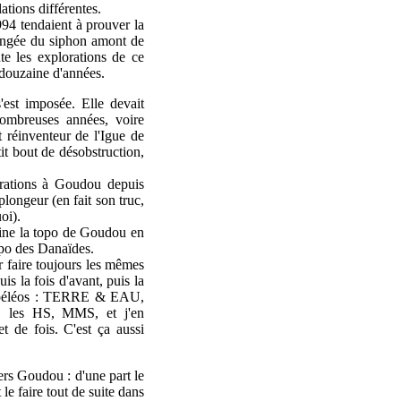
ations différentes.
994 tendaient à prouver la
longée du siphon amont de
te les explorations de ce
 douzaine d'années.
s'est imposée. Elle devait
nombreuses années, voire
 réinventeur de l'Igue de
it bout de désobstruction,
lorations à Goudou depuis
longeur (en fait son truc,
oi).
ssine la topo de Goudou en
opo des Danaïdes.
r faire toujours les mêmes
uis la fois d'avant, puis la
bs spéléos : TERRE & EAU,
s HS, MMS, et j'en
t de fois. C'est ça aussi
ers Goudou : d'une part le
le faire tout de suite dans