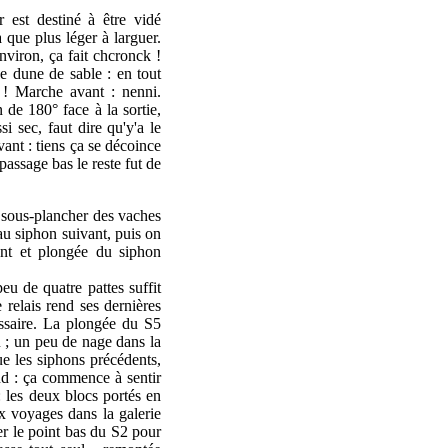
r est destiné à être vidé
a que plus léger à larguer.
nviron, ça fait chcronck !
e dune de sable : en tout
i ! Marche avant : nenni.
 de 180° face à la sortie,
i sec, faut dire qu'y'a le
ant : tiens ça se décoince
 passage bas le reste fut de
e sous-plancher des vaches
'au siphon suivant, puis on
ment et plongée du siphon
peu de quatre pattes suffit
 relais rend ses dernières
essaire. La plongée du S5
u ; un peu de nage dans la
que les siphons précédents,
and : ça commence à sentir
 les deux blocs portés en
ux voyages dans la galerie
er le point bas du S2 pour