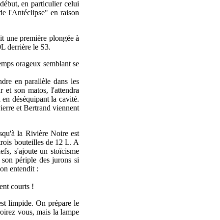
début, en particulier celui
e l'Antéclipse" en raison
it une première plongée à
L derrière le S3.
e temps orageux semblant se
dre en parallèle dans les
 et son matos, l'attendra
 en déséquipant la cavité.
erre et Bertrand viennent
squ'à la Rivière Noire est
trois bouteilles de 12 L. A
fs, s'ajoute un stoïcisme
son périple des jurons si
on entendit :
ent courts !
est limpide. On prépare le
croirez vous, mais la lampe