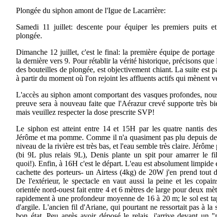
Plongée du siphon amont de l'Igue de Lacarrière:
Samedi 11 juillet: descente pour équiper les premiers puits e
plongée.
Dimanche 12 juillet, c'est le final: la première équipe de portage
la dernière vers 9. Pour rétablir la vérité historique, précisons que
des bouteilles de plongée, est objectivement chiant. La suite est pa
à partir du moment où l'on rejoint les affluents actifs qui mènent v
L'accès au siphon amont comportant des vasques profondes, nous
preuve sera à nouveau faite que l'Aérazur crevé supporte très bi
mais veuillez respecter la dose prescrite SVP!
Le siphon est atteint entre 14 et 15H par les quatre nantis des
Jérôme et ma pomme. Comme il n'a quasiment pas plu depuis de
niveau de la rivière est très bas, et l'eau semble très claire. Jérôme 
(bi 9L plus relais 9L), Denis plante un spit pour amarrer le fi
quoi!). Enfin, à 16H c'est le départ. L'eau est absolument limpid
cachette des porteurs- un Airtess (4kg) de 20W j'en prend tout de
De l'extérieur, le spectacle en vaut aussi la peine et les copain
orientée nord-ouest fait entre 4 et 6 mètres de large pour deux mèt
rapidement à une profondeur moyenne de 16 à 20 m; le sol est tap
d'argile. L'ancien fil d'Ariane, qui pourtant ne ressortait pas à l
bon état. Peu après avoir déposé le relais, j'arrive devant un