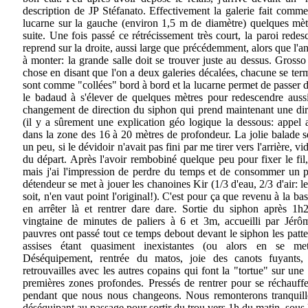
description de JP Stéfanato. Effectivement la galerie fait comm
lucarne sur la gauche (environ 1,5 m de diamètre) quelques mètr
suite. Une fois passé ce rétrécissement très court, la paroi redesc
reprend sur la droite, aussi large que précédemment, alors que l'an
à monter: la grande salle doit se trouver juste au dessus. Gross
chose en disant que l'on a deux galeries décalées, chacune se term
sont comme "collées" bord à bord et la lucarne permet de passer de 
le badaud à s'élever de quelques mètres pour redescendre auss
changement de direction du siphon qui prend maintenant une dir
(il y a sûrement une explication géo logique la dessous: appel a
dans la zone des 16 à 20 mètres de profondeur. La jolie balade s
un peu, si le dévidoir n'avait pas fini par me tirer vers l'arrière, v
du départ. Après l'avoir rembobiné quelque peu pour fixer le fil, 
mais j'ai l'impression de perdre du temps et de consommer un p
détendeur se met à jouer les chanoines Kir (1/3 d'eau, 2/3 d'air: l
soit, n'en vaut point l'original!). C'est pour ça que revenu à la bas
en arrêter là et rentrer dare dare. Sortie du siphon après 1
vingtaine de minutes de paliers à 6 et 3m, accueilli par Jérô
pauvres ont passé tout ce temps debout devant le siphon les pattes 
assises étant quasiment inexistantes (ou alors en se mett
Déséquipement, rentrée du matos, joie des canots fuyants,
retrouvailles avec les autres copains qui font la "tortue" sur une
premières zones profondes. Pressés de rentrer pour se réchauffer
pendant que nous nous changeons. Nous remonterons tranquill
déséquipant au passage pour sortir du trou vers 1h du matin, sous l