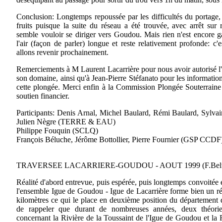
Conclusion: Longtemps repoussée par les difficultés du portage, 
fruits puisque la suite du réseau a été trouvée, avec arrêt sur 
semble vouloir se diriger vers Goudou. Mais rien n'est encore 
l'air (façon de parler) longue et reste relativement profonde: c
allons revenir prochainement.
Remerciements à M Laurent Lacarrière pour nous avoir autorisé l'
son domaine, ainsi qu'à Jean-Pierre Stéfanato pour les information
cette plongée. Merci enfin à la Commission Plongée Souterrai
soutien financier.
Participants: Denis Arnal, Michel Baulard, Rémi Baulard, Sylva
Julien Nègre (TERRE & EAU)
Philippe Fouquin (SCLQ)
François Béluche, Jérôme Bottollier, Pierre Fournier (GSP CCDF
TRAVERSEE LACARRIERE-GOUDOU - AOUT 1999 (F.Belu
Réalité d'abord entrevue, puis espérée, puis longtemps convoitée 
l'ensemble Igue de Goudou - Igue de Lacarrière forme bien un r
kilomètres ce qui le place en deuxième position du département du
de rappeler que durant de nombreuses années, deux théori
concernant la Rivière de la Toussaint de l'Igue de Goudou et la 