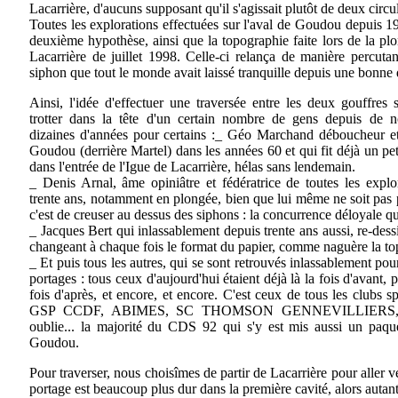
Lacarrière, d'aucuns supposant qu'il s'agissait plutôt de deux circul
Toutes les explorations effectuées sur l'aval de Goudou depuis 1
deuxième hypothèse, ainsi que la topographie faite lors de la p
Lacarrière de juillet 1998. Celle-ci relança de manière percutan
siphon que tout le monde avait laissé tranquille depuis une bonne
Ainsi, l'idée d'effectuer une traversée entre les deux gouffres 
trotter dans la tête d'un certain nombre de gens depuis de 
dizaines d'années pour certains :_ Géo Marchand déboucheur et
Goudou (derrière Martel) dans les années 60 et qui fit déjà un pet
dans l'entrée de l'Igue de Lacarrière, hélas sans lendemain.
_ Denis Arnal, âme opiniâtre et fédératrice de toutes les exp
trente ans, notamment en plongée, bien que lui même ne soit pas p
c'est de creuser au dessus des siphons : la concurrence déloyale qu
_ Jacques Bert qui inlassablement depuis trente ans aussi, re-de
changeant à chaque fois le format du papier, comme naguère la t
_ Et puis tous les autres, qui se sont retrouvés inlassablement pou
portages : tous ceux d'aujourd'hui étaient déjà là la fois d'avant, p
fois d'après, et encore, et encore. C'est ceux de tous les clu
GSP CCDF, ABIMES, SC THOMSON GENNEVILLIERS, le
oublie... la majorité du CDS 92 qui s'y est mis aussi un paque
Goudou.
Pour traverser, nous choisîmes de partir de Lacarrière pour aller v
portage est beaucoup plus dur dans la première cavité, alors autant 