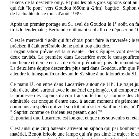
le sens de la descente only. Et puis les plus gros siphons sont au 
qui fait "le pont" vers Goudou (650m à -24m), baptisé "Siphon d
de l'actualité de ce mois d'août 1999.
Après un premier portage au S1 aval de Goudou le 1° août, on fa
trois le lendemain ; Bertrand continuant seul afin de déposer un 10
C'est le mercredi 4 août qui fut choisi pour faire la traversée ; l
préciser, il était préférable de ne point trop attendre.
L'organisation prévue est la suivante : deux équipes vont descen
deux cavités. La première dans Lacarrière avec le transgouffreur
une heure et demie en cas de retour prématuré, puis de remontera
La deuxième équipe descendra plus tard dans Goudou, afin que Pi
attendre le transgouffreur devant le S2 situé à un kilomètre du S1.
Ce matin là, on entre dans Lacarrière autour de 11h. Le trajet ju
loin d'être aisé, surtout avec le matériel de plongée, qui comporte 
la prouesse des copains d'avoir transporté tout ça comme des che
admirable car oncque d'entre eux, à aucun moment n'agrémenta 
communs au spéléo qui voit son kit lui résister. Sauf une fois, où l'
"-Sapristi comme ce fardeau est pesant, quoi ?"
Et pourtant que Lacarrière est longue, et que nos souvenirs en étai
C'est ainsi que cinq bateaux arrivent au siphon qui par bonheur 
matériel, Benoît bricole une lampe qui n'a pas aimé le trajet : le 