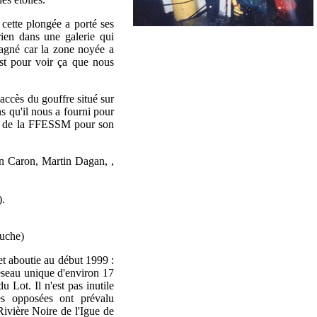
cette plongée a porté ses
rien dans une galerie qui
gagné car la zone noyée a
'est pour voir ça que nous
accès du gouffre situé sur
s qu'il nous a fourni pour
ne de la FFESSM pour son
in Caron, Martin Dagan, ,
).
che)
et aboutie au début 1999 :
éseau unique d'environ 17
 Lot. Il n'est pas inutile
es opposées ont prévalu
Rivière Noire de l'Igue de