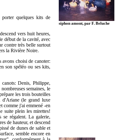
t porter quelques kits de
siphon amont, par F. Beluche
 descend vers huit heures,
 le début de la cavité, avec
r contre très belle surtout
ers la Rivière Noire.
 avons choisi de canoter:
en son spéléo ou ses kits,
 canots: Denis, Philippe,
 nombreuses semaines, le
prépare les trois bouteilles
l d'Ariane (le grand luxe
e et comme j'ai emmené -en
 suite plein les mirettes!
s se régalent. La galerie,
res de hauteur, et descend
issé de dunes de sable et
a surface, semble encore en
 "mur", conformément à la