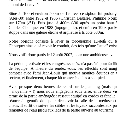
amont de la cavité.
Situé à -100 et environ 500m de l'entrée, ce siphon fut prolong
(Alès-30) entre 1982 et 1986 (Christian Bagarre, Philippe Nouz
sur 170m (-51). Puis jusqu'à 400m (-30 après un point haut 
Charles Chouquet en 1988 (topographie), et enfin en 1993 par 
stoppe dans une galerie étroite et argileuse à la cote 530m.
Notre objectif consiste à lever la topographie au-delà du 
Chouquet ainsi qu'à revoir le conduit, des fois qu'une "suite" exist
Nous voilà donc partis le 12 août 2007, pour une ambitieuse aven
La période, estivale et les congrès associés, n'a pas été pour facilit
de l'équipe. A l'heure du rendez-vous, les effectifs sont maig
compter avec l'ami Jean-Louis qui motiva moultes équipes en 
secteur, et finalement, chaque kit trouve épaules à son pied.
Avec presque deux heures de retard sur le planning (mais q
« moyenne » !) nous nous engageons sous terre, entre deux vis
terme de la partie aménagée : ressaut équipé en cordes et échelle r
séance de génuflexion pour découvrir la salle de la méduse et
chaos. Il suffit de suivre les câbles et les tuyaux raccordés aux 
remonter de l'eau jusqu'aux lacs de la partie ouverte au tourisme.