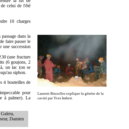
tendre la fin de
de celui de l'été
ndre 10 charges
s passage dans la
e faire passer le
ar une succession
.30 (une fracture
its (6 goujons, 2
à, un lac (on se
usqu'au siphon.
s 4 bouteilles de
 impeccable pour
Laurent Bruxelles explique la génèse de la
ste à palmer). La
cavité par Yves Imbert.
 Galera,
sseur, Damien