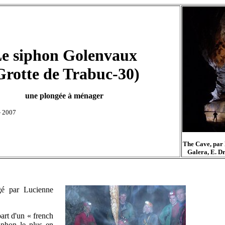
e siphon Golenvaux
Grotte de Trabuc-30)
une plongée à ménager
- 2007
The Cave, par L
Galera, E. Dr
ngé par Lucienne
art d'un « french
siphon le plus en