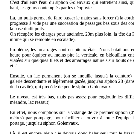
C'est d'ailleurs l'eau du siphon Golenvaux qui entretient ainsi, 
haut, les gours contemplés par les néophytes.
Là, un puits permet de faire passer le matos sans forcer (à la cor
progresse à vide par une succession de passages bas sous des con
la base dudit puits.
On récupère les charges pour atteindre, 20m plus loin, la tête du 
intime qui se remonte en escalade).
Problème, les amarrages sont en piteux états. Nous bataillons 
heure pour équiper au moins pire la verticale, en bidouillant ent
vissées sur quelques filets et des amarrages naturels sur bouts de
et là.
Ensuite, un lac permanent (on se mouille jusqu'à la ceinture
galerie descendante et légèrement gazée, jusqu'au siphon 28 (dan
de la cavité), qui précède de peu le siphon Golenvaux.
Le niveau est très bas, mais pas assez pour engloutir les diffic
méandre, lac ressaut).
En effet, nous comptions sur la vidange de ce premier siphon (d
mètres) par pompage, pour faciliter et ouvrir à toute l'équipe l
portage, jusqu'au siphon Golenvaux.
Là, il est encore plein : je devrais donc haler seul tout le baza