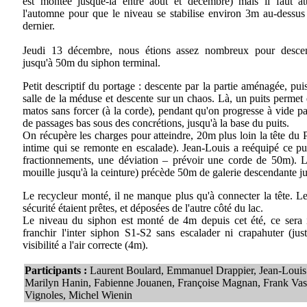
est montée jusque-là entre août et décembre) mais il faut at
l'automne pour que le niveau se stabilise environ 3m au-dessus 
dernier.
Jeudi 13 décembre, nous étions assez nombreux pour desce
jusqu'à 50m du siphon terminal.
Petit descriptif du portage : descente par la partie aménagée, pui
salle de la méduse et descente sur un chaos. Là, un puits permet d
matos sans forcer (à la corde), pendant qu'on progresse à vide p
de passages bas sous des concrétions, jusqu'à la base du puits.
On récupère les charges pour atteindre, 20m plus loin la tête du P
intime qui se remonte en escalade). Jean-Louis a reéquipé ce pu
fractionnements, une déviation – prévoir une corde de 50m). L
mouille jusqu'à la ceinture) précède 50m de galerie descendante j
Le recycleur monté, il ne manque plus qu'à connecter la tête. Le
sécurité étaient prêtes, et déposées de l'autre côté du lac.
Le niveau du siphon est monté de 4m depuis cet été, ce sera
franchir l'inter siphon S1-S2 sans escalader ni crapahuter (ju
visibilité a l'air correcte (4m).
Participants :
Laurent Boulard, Emmanuel Drappier, Jean-Louis
Marilyn Hanin, Fabienne Jouanen, Françoise Magnan, Frank Va
Vignoles, Michel Wienin