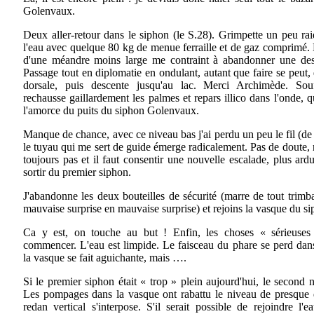
Golenvaux.
Deux aller-retour dans le siphon (le S.28). Grimpette un peu rai
l'eau avec quelque 80 kg de menue ferraille et de gaz comprimé. L
d'une méandre moins large me contraint à abandonner une des t
Passage tout en diplomatie en ondulant, autant que faire se peut, 
dorsale, puis descente jusqu'au lac. Merci Archimède. Souf
rechausse gaillardement les palmes et repars illico dans l'onde, 
l'amorce du puits du siphon Golenvaux.
Manque de chance, avec ce niveau bas j'ai perdu un peu le fil (de 
le tuyau qui me sert de guide émerge radicalement. Pas de doute
toujours pas et il faut consentir une nouvelle escalade, plus ard
sortir du premier siphon.
J'abandonne les deux bouteilles de sécurité (marre de tout trimba
mauvaise surprise en mauvaise surprise) et rejoins la vasque du 
Ca y est, on touche au but ! Enfin, les choses « sérieuses
commencer. L'eau est limpide. Le faisceau du phare se perd dans
la vasque se fait aguichante, mais ….
Si le premier siphon était « trop » plein aujourd'hui, le second n
Les pompages dans la vasque ont rabattu le niveau de presque
redan vertical s'interpose. S'il serait possible de rejoindre l'e