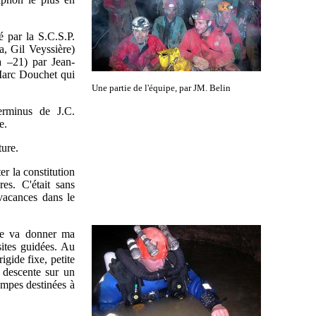
é par la S.C.S.P.
a, Gil Veyssière)
à –21) par Jean-
Marc Douchet qui
Une partie de l'équipe, par JM. Belin
terminus de J.C.
e.
ture.
er la constitution
res. C'était sans
vacances dans le
ue va donner ma
ites guidées. Au
igide fixe, petite
 descente sur un
pompes destinées à