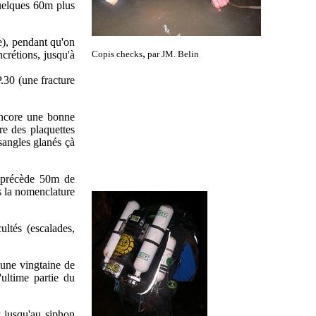
quelques 60m plus
de), pendant qu'on
,
crétions, jusqu'à
Copis checks
par JM. Belin
P.30 (une fracture
encore une bonne
re des plaquettes
 sangles glanés çà
) précède 50m de
s la nomenclature
ultés (escalades,
'une vingtaine de
'ultime partie du
r jusqu'au siphon