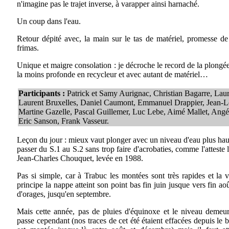
n'imagine pas le trajet inverse, à varapper ainsi harnaché.
Un coup dans l'eau.
Retour dépité avec, la main sur le tas de matériel, promesse de
frimas.
Unique et maigre consolation : je décroche le record de la plongée
la moins profonde en recycleur et avec autant de matériel…
Participants :
Patrick et Samy Aurignac, Christian Bagarre, Lau
Laurent Bruxelles, Daniel Caumont, Emmanuel Drappier, Jean-L
Martine Gazelle, Pascal Guillemer, Luc Lebe, Aimé Mallet, Angé
Eric Sanson, Frank Vasseur.
Leçon du jour : mieux vaut plonger avec un niveau d'eau plus hau
passer du S.1 au S.2 sans trop faire d'acrobaties, comme l'atteste
Jean-Charles Chouquet, levée en 1988.
Pas si simple, car à Trabuc les montées sont très rapides et la 
principe la nappe atteint son point bas fin juin jusque vers fin août
d'orages, jusqu'en septembre.
Mais cette année, pas de pluies d'équinoxe et le niveau demeu
passe cependant (nos traces de cet été étaient effacées depuis le b