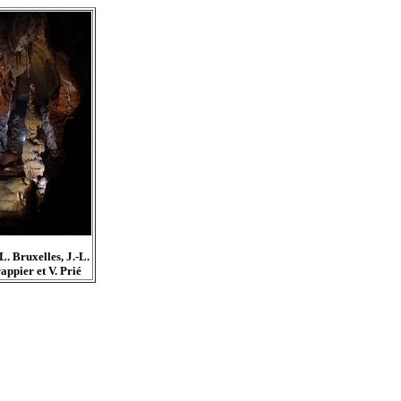
. Bruxelles, J.-L.
appier et V. Prié