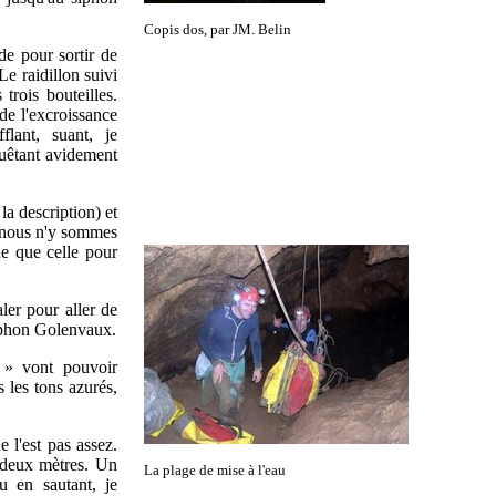
Copis dos, par JM. Belin
de pour sortir de
e raidillon suivi
rois bouteilles.
de l'excroissance
flant, suant, je
quêtant avidement
la description) et
, nous n'y sommes
ue que celle pour
ler pour aller de
siphon Golenvaux.
 » vont pouvoir
 les tons azurés,
e l'est pas assez.
 deux mètres. Un
La plage de mise à l'eau
au en sautant, je