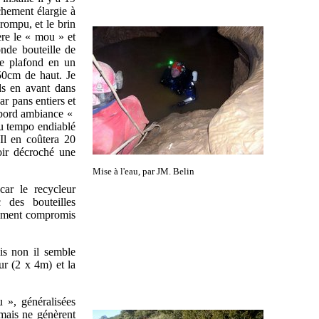
nchement élargie à
 rompu, et le brin
ère le « mou » et
onde bouteille de
le plafond en un
 50cm de haut. Je
ds en avant dans
par pans entiers et
abord ambiance «
au tempo endiablé
Il en coûtera 20
oir décroché une
Mise à l'eau, par JM. Belin
car le recycleur
c des bouteilles
urément compromis
ais non il semble
eur (2 x 4m) et la
 », généralisées
 mais ne génèrent