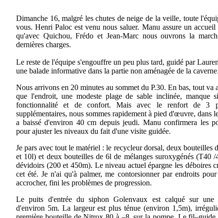
Dimanche 16, malgré les chutes de neige de la veille, toute l'équi
vous. Henri Paloc est venu nous saluer. Manu assure un accueil
qu'avec Quichou, Frédo et Jean-Marc nous ouvrons la march
dernières charges.
Le reste de l'équipe s'engouffre un peu plus tard, guidé par Laure
une balade informative dans la partie non aménagée de la caverne
Nous arrivons en 20 minutes au sommet du P.30. En bas, tout va a
que l'endroit, une modeste plage de sable inclinée, manque s
fonctionnalité et de confort. Mais avec le renfort de 3 
supplémentaires, nous sommes rapidement à pied d'œuvre, dans l
a baissé d'environ 40 cm depuis jeudi. Manu confirmera les po
pour ajuster les niveaux du fait d'une visite guidée.
Je pars avec tout le matériel : le recycleur dorsal, deux bouteilles 
et 10l) et deux bouteilles de 6l de mélanges suroxygénés (T40 
dévidoirs (200 et 450m). Le niveau actuel épargne les déboires 
cet été. Je n'ai qu'à palmer, me contorsionner par endroits pour
accrocher, fini les problèmes de progression.
Le puits d'entrée du siphon Golenvaux est calqué sur une f
d'environ 5m. La largeur est plus ténue (environ 1,5m), irréguli
première bouteille de Nitrox 80 à –8, sur la pompe. Le fil–guide, 