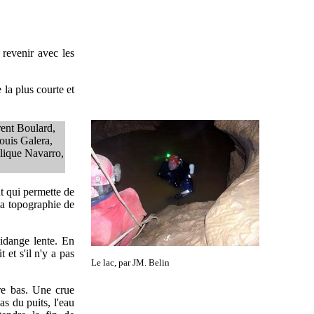
 revenir avec les
 la plus courte et
rent Boulard,
ouis Galera,
lique Navarro,
t qui permette de
 la topographie de
vidange lente. En
 et s'il n'y a pas
Le lac, par JM. Belin
re bas. Une crue
as du puits, l'eau