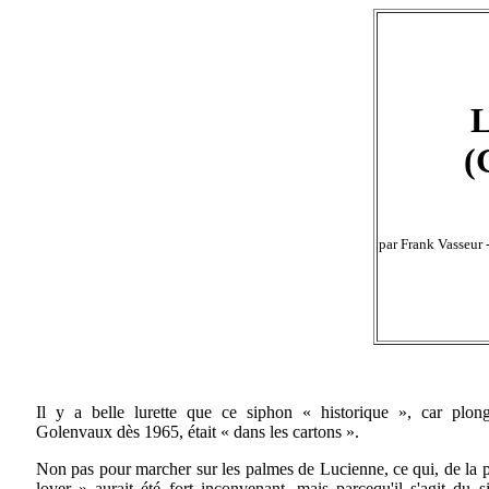
L
(
par Frank Vasseur 
Il y a belle lurette que ce siphon « historique », car plo
Golenvaux dès 1965, était « dans les cartons ».
Non pas pour marcher sur les palmes de Lucienne, ce qui, de la p
lover » aurait été fort inconvenant, mais parcequ'il s'agit du 