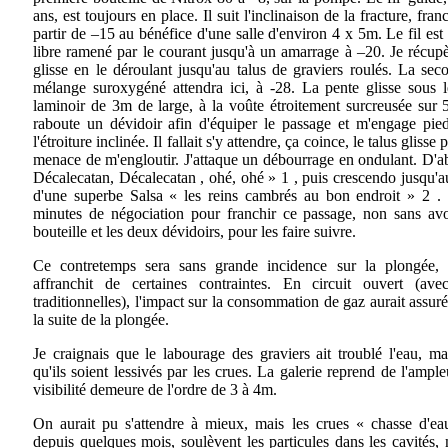
ans, est toujours en place. Il suit l'inclinaison de la fracture, fra
partir de –15 au bénéfice d'une salle d'environ 4 x 5m. Le fil est
libre ramené par le courant jusqu'à un amarrage à –20. Je récup
glisse en le déroulant jusqu'au talus de graviers roulés. La sec
mélange suroxygéné attendra ici, à -28. La pente glisse sous 
laminoir de 3m de large, à la voûte étroitement surcreusée sur
raboute un dévidoir afin d'équiper le passage et m'engage pie
l'étroiture inclinée. Il fallait s'y attendre, ça coince, le talus glisse 
menace de m'engloutir. J'attaque un débourrage en ondulant. D'
Décalecatan, Décalecatan , ohé, ohé » 1 , puis crescendo jusqu'
d'une superbe Salsa « les reins cambrés au bon endroit » 2 . 
minutes de négociation pour franchir ce passage, non sans av
bouteille et les deux dévidoirs, pour les faire suivre.
Ce contretemps sera sans grande incidence sur la plongée, 
affranchit de certaines contraintes. En circuit ouvert (ave
traditionnelles), l'impact sur la consommation de gaz aurait ass
la suite de la plongée.
Je craignais que le labourage des graviers ait troublé l'eau, m
qu'ils soient lessivés par les crues. La galerie reprend de l'ampl
visibilité demeure de l'ordre de 3 à 4m.
On aurait pu s'attendre à mieux, mais les crues « chasse d'eau
depuis quelques mois, soulèvent les particules dans les cavités,