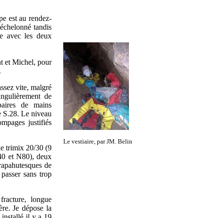
pe est au rendez-
 échelonné tandis
e avec les deux
nt et Michel, pour
.
ssez vite, malgré
ingulièrement de
paires de mains
e S.28. Le niveau
mpages justifiés
Le vestiaire, par JM. Belin
de trimix 20/30 (9
/40 et N80), deux
crapahutesques de
 passer sans trop
racture, longue
ère. Je dépose la
installé il y a 19