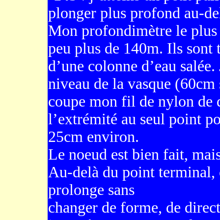
plonger plus profond au-de
Mon profondimètre le plus 
peu plus de 140m. Ils sont 
d’une colonne d’eau salée. 
niveau de la vasque (60cm s
coupe mon fil de nylon de 
l’extrémité au seul point po
25cm environ.
Le noeud est bien fait, mais 
Au-delà du point terminal, o
prolonge sans
changer de forme, de direc