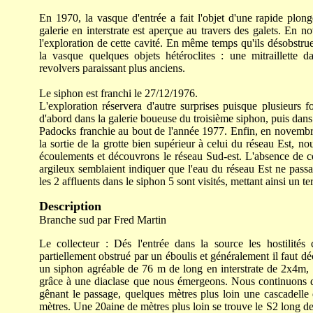
En 1970, la vasque d'entrée a fait l'objet d'une rapide p
galerie en interstrate est aperçue au travers des galets. E
l'exploration de cette cavité. En même temps qu'ils désobstruen
la vasque quelques objets hétéroclites : une mitraillette d
revolvers paraissant plus anciens.
Le siphon est franchi le 27/12/1976.
L'exploration réservera d'autre surprises puisque plusieurs fo
d'abord dans la galerie boueuse du troisième siphon, puis dans l
Padocks franchie au bout de l'année 1977. Enfin, en novembr
la sortie de la grotte bien supérieur à celui du réseau Est, n
écoulements et découvrons le réseau Sud-est. L'absence de co
argileux semblaient indiquer que l'eau du réseau Est ne passai
les 2 affluents dans le siphon 5 sont visités, mettant ainsi un t
Description
Branche sud par Fred Martin
Le collecteur : Dés l'entrée dans la source les hostilité
partiellement obstrué par un éboulis et généralement il faut dé
un siphon agréable de 76 m de long en interstrate de 2x4m, l
grâce à une diaclase que nous émergeons. Nous continuons da
gênant le passage, quelques mètres plus loin une cascadelle
mètres. Une 20aine de mètres plus loin se trouve le S2 long d