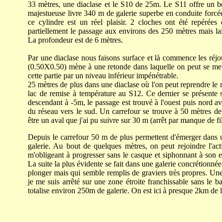
33 mètres, une diaclase et le S10 de 25m. Le S11 offre un b
majestueuse livre 340 m de galerie superbe en conduite forcée
ce cylindre est un réel plaisir. 2 cloches ont été repérées
partiellement le passage aux environs des 250 mètres mais lai
La profondeur est de 6 mètres.
Par une diaclase nous faisons surface et là commence les réjou
(0.50X0.50) mène à une retonde dans laquelle on peut se met
cette partie par un niveau inférieur impénétrable.
25 mètres de plus dans une diaclase où l'on peut reprendre le 
lac de remise à température au S12. Ce dernier se présente 
descendant à -5m, le passage est trouvé à l'ouest puis nord av
du réseau vers le sud. Un carrefour se trouve à 50 mètres de
être un aval que j'ai pu suivre sur 30 m (arrêt par manque de fi
Depuis le carrefour 50 m de plus permettent d'émerger dans 
galerie. Au bout de quelques mètres, on peut rejoindre l'acti
m'obligeant à progresser sans le casque et siphonnant à son ex
La suite la plus évidente se fait dans une galerie concrétionné
plonger mais qui semble remplis de graviers très propres. Une
je me suis arrêté sur une zone étroite franchissable sans le 
totalise environ 250m de galerie. On est ici à presque 2km de l'e