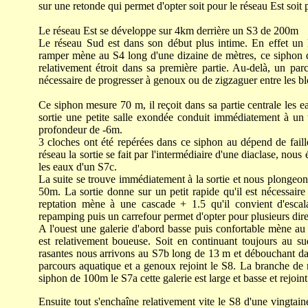
sur une retonde qui permet d'opter soit pour le réseau Est soit 
Le réseau Est se développe sur 4km derrière un S3 de 200m
Le réseau Sud est dans son début plus intime. En effet un 
ramper mène au S4 long d'une dizaine de mètres, ce siphon doi
relativement étroit dans sa première partie. Au-delà, un par
nécessaire de progresser à genoux ou de zigzaguer entre les b
Ce siphon mesure 70 m, il reçoit dans sa partie centrale les 
sortie une petite salle exondée conduit immédiatement à un
profondeur de -6m.
3 cloches ont été repérées dans ce siphon au dépend de fai
réseau la sortie se fait par l'intermédiaire d'une diaclase, nou
les eaux d'un S7c.
La suite se trouve immédiatement à la sortie et nous plongeon
50m. La sortie donne sur un petit rapide qu'il est nécessaire
reptation mène à une cascade + 1.5 qu'il convient d'escalad
repamping puis un carrefour permet d'opter pour plusieurs dire
A l'ouest une galerie d'abord basse puis confortable mène au 
est relativement boueuse. Soit en continuant toujours au su
rasantes nous arrivons au S7b long de 13 m et débouchant dan
parcours aquatique et a genoux rejoint le S8. La branche de ri
siphon de 100m le S7a cette galerie est large et basse et rejoint
Ensuite tout s'enchaîne relativement vite le S8 d'une vingtai