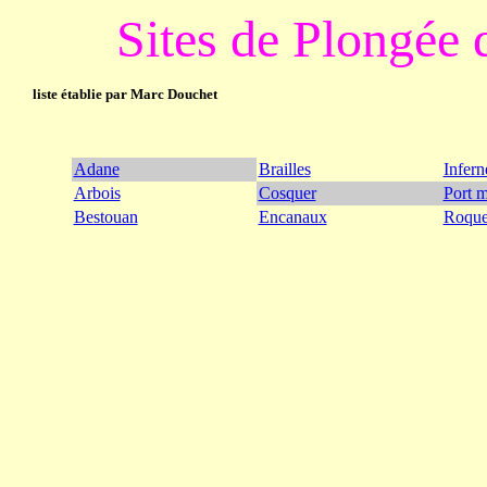
Sites de Plongée
liste établie par Marc Douchet
Adane
Brailles
Infern
Arbois
Cosquer
Port 
Bestouan
Encanaux
Roque