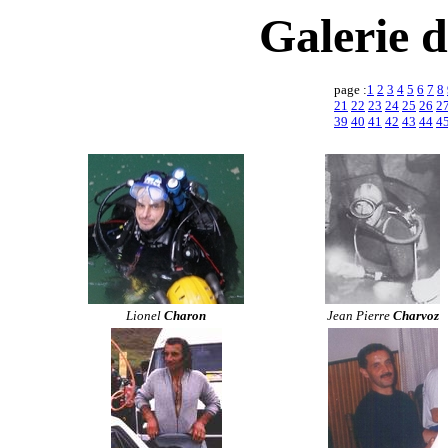
Galerie d
page :
1
2
3
4
5
6
7
8
21
22
23
24
25
26
2
39
40
41
42
43
44
4
Lionel
Charon
Jean Pierre
Charvoz